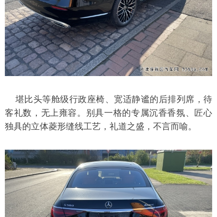
堪比头等舱级行政座椅、宽适静谧的后排列席，待
客礼数，无上雍容。别具一格的专属沉香香氛、匠心
独具的立体菱形缝线工艺，礼道之盛，不言而喻。