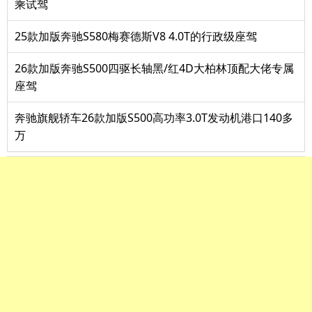
乘试驾
25款加版奔驰S580梅赛德斯V8 4.0T的行政级座驾
26款加版奔驰S500四驱长轴黑/红4D大柏林顶配大佬专属
座驾
奔驰旗舰轿车26款加版S500高功率3.0T发动机港口140多
万