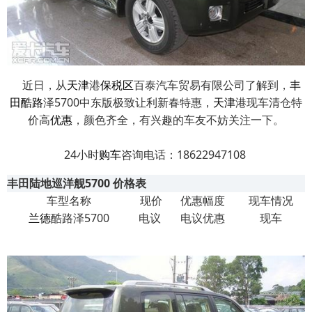
近日，从
天津
港
保税区
百泰汽车贸易有限公司了解到，
丰
田
酷路
泽5700中东版极致让利新春特惠，
天津
港现车清仓特
价高
优惠
，颜色齐全，有兴趣的车友不妨关注一下。
24小时
购车
咨询电话：18622947108
丰田陆地巡洋舰5700 价格表
车型名称
现价
优惠幅度
现车情况
兰德
酷路泽5700
电议
电议优惠
现车