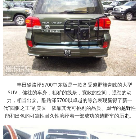
丰田酷路泽5700中东版是一款备受
越野
族青睐的大型
SUV，健壮的车身，粗犷的线条，宽敞的空间，强劲的动
力，相当出众。酷路泽5700以卓越的综合表现赢得了新一
代“四驱之王”的美誉，依靠其无可挑剔的品质、彪悍的
越野
性
能和出色的可靠性耐久性演绎着一部成功的越野车的
历史
。