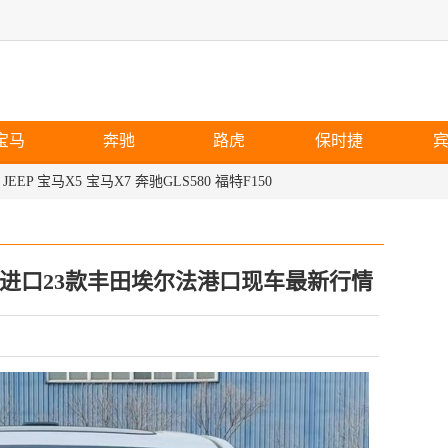
宝马
奔驰
路虎
保时捷
JEEP
宝马X5
宝马X7
奔驰GLS580
福特F150
纯进口23款丰田埃尔法港口现车最新行情