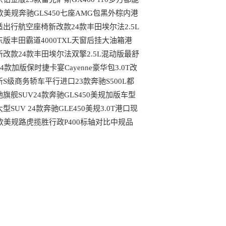
到哪些配置
4款美规奔驰GLS450七座AMG包黑外棕内港
最具性价比车型
适出行航空座椅新改款24款丰田埃尔法2.5L
动版天津大库行情
东版丰田霸道4000TXL天窗后挂大油箱港
最新行情可分期
新改款24款丰田埃尔法双擎2.5L混动版最舒
的MPV港口行情
24款加版保时捷卡宴Cayenne豪华包3.0T改
后都有哪些变动
新S级商务轿车平行进口23款奔驰S500L都
哪些独特优势
驰旗舰SUV24款奔驰GLS450美规加版车型
口现车
型SUV 24款奔驰GLE450美规3.0T港口现
最新行情
4款美规路虎揽胜行政P400标轴对比中规品
上的区别港口现车