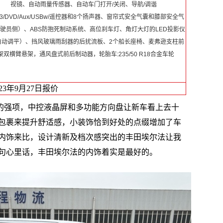
视镜、自动雨量传感器、自动车门打开/关闭、导航/调谐
p3/DVD/Aux/USBw/遥控器和8个扬声器、窗帘式安全气囊和膝部安全气
驶员侧）、ABS防抱死制动系统、高位刹车灯、角灯大灯的LED投影仪
自动调平）、挡风玻璃雨刮器的后扰流板、2个船长座椅、麦弗逊支柱前
架双横臂悬架，通风盘式前后制动器，轮胎车:235/50 R18合金车轮
023年9月27日报价
法的强项，中控液晶屏和多功能方向盘让新车看上去十
包裹来提升舒适感，小装饰恰到好处的点缀增加了车
内饰来比，设计清新及档次感突出的丰田埃尔法让我
句心里话，丰田埃尔法的内饰着实是最好的。