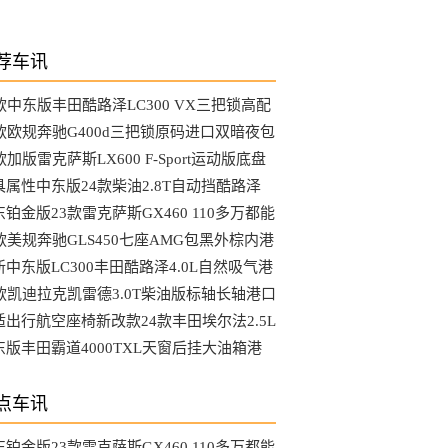
荐车讯
3款中东版丰田酷路泽LC300 VX三把锁高配
选装哪些配置
4款欧规奔驰G400d三把锁原码进口双暗夜包
MG港口最新行情
款加版雷克萨斯LX600 F-Sport运动版底盘
降马克音响港口行情
具属性中东版24款柴油2.8T自动挡酷路泽
C76硬派越野车
铂金版23款雷克萨斯GX460 110多万都能
到哪些配置
4款美规奔驰GLS450七座AMG包黑外棕内港
最具性价比车型
新中东版LC300丰田酷路泽4.0L自然吸气港
行情降到底了吗
4款凯迪拉克凯雷德3.0T柴油版标轴长轴港口
新行情参数
适出行航空座椅新改款24款丰田埃尔法2.5L
动版天津大库行情
东版丰田霸道4000TXL天窗后挂大油箱港
最新行情可分期
点车讯
铂金版23款雷克萨斯GX460 110多万都能