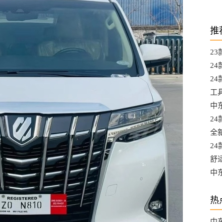
推
2
都
2
A
24
升
工
L
中东
选
2
口
全
口
2
最
舒
混
中
口
热
中东