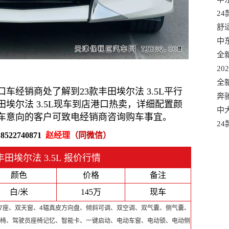
选
2
口
舒
混
中
口
全
适
20
款
全
经销商处了解到23款丰田埃尔法 3.5L平行
有
奔
埃尔法 3.5L现车到店港口热卖，详细配置颜
港
中大
车意向的客户可致电经销商咨询购车事宜。
车
2
18522740871
赵经理
（同微信）
质
田埃尔法 3.5L 报价行情
颜色
价格
备注
白/米
145万
现车
 7座、双天窗、4辐真皮方向盘、倾斜可调、双空调、双气囊、侧气囊、
椅、驾驶员座椅记忆、智能卡、一键启动、电动车窗、电动锁、电动侧