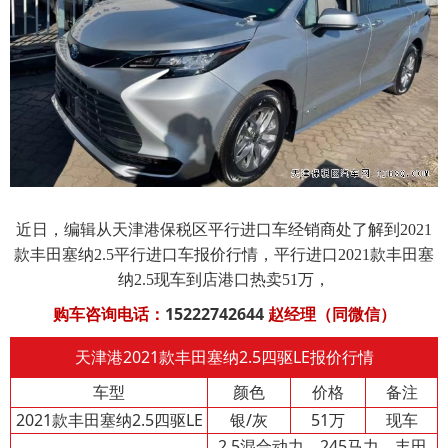
近日，编辑从天津港保税区平行进口车经销商处了解到2021
款丰田塞纳2.5
平行进口车报价
行情，平行进口2021款丰田塞
纳2.5现车到店港口热卖51万，
15222742644
购车咨询电话：
赵经理（同微信）
天津港2021款丰田塞纳2.5四驱LE报价行情
车型
颜色
价格
备注
2021款丰田塞纳2.5四驱LE
银/灰
51万
现车
2.5混合动力、245马力、丰田