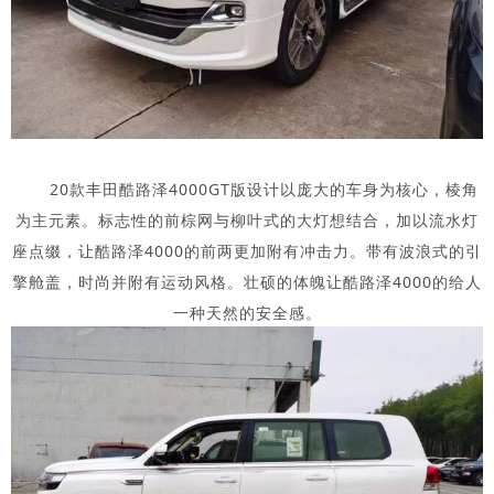
20款丰田酷路泽4000GT版设计以庞大的车身为核心，棱角
为主元素。标志性的前棕网与柳叶式的大灯想结合，加以流水灯
座点缀，让酷路泽4000的前两更加附有冲击力。带有波浪式的引
擎舱盖，时尚并附有运动风格。壮硕的体魄让酷路泽4000的给人
一种天然的安全感。