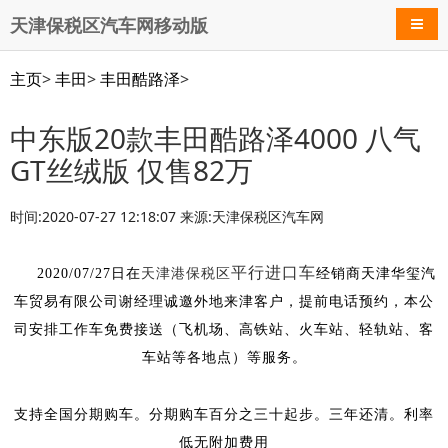
天津保税区汽车网移动版
导航
主页
>
丰田
>
丰田酷路泽
>
中东版20款丰田酷路泽4000 八气
GT丝绒版 仅售82万
时间:2020-07-27 12:18:07 来源:天津保税区汽车网
平行进口车
经销商
2020/07/27日在
天津港保税区
天津华玺汽
车贸易有限公司谢经理
诚邀
外地来津客户，提前电话预约，本公
司安排工作车免费接送（飞机场、高铁站、火车站、轻轨站、客
车站等各地点）等服务。
支持全国分期购车。分期购车百分之三十起步。三年还清。
利率
低无附加费用