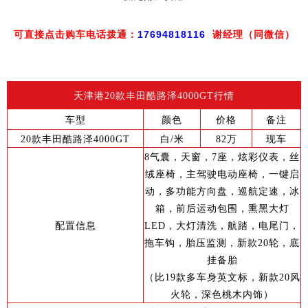
可直接点击购车电话拨通：
17694818116
谢经理（同微信）
天津港20款丰田酷路泽4000GT行情
车型
颜色
价格
备注
20款丰田酷路泽4000GT
白/米
82万
现车
8气囊，天窗，7座，炫彩仪表，丝
绒座椅，主驾驶电动座椅，一键启
动，多功能方向盘，巡航定速，冰
箱，前后运动包围，熏黑大灯
配置信息
LED，大灯清洗，航踏，电尾门，
拖车钩，胎压监测，新款20轮，底
挂备胎
（比19款多车身英文标，新款20风
火轮，深色桃木内饰）