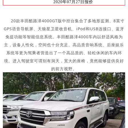
2020年07月27日报价
20款丰田酷路泽4000GT版中控台集合了多地形监测、8英寸
GPS语音导航屏、天狼星卫星收音机、iPod和USB连接口、蓝牙
免提功能等智能信息系统。丰田酷路泽4000车内以舒适风格为
主，设备人性化，空间也十分充足。高品质音响系统、后座娱乐
系统等更为驾乘者营造出了一个高品质的、轻松休闲的车内环
境。进入驾驶室可谓别有洞天，宽大的座椅，竟然能够提供良好
的前方视野。