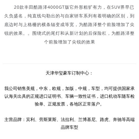
20款丰田酷路泽4000GT版它外形粗犷有力，在SUV界早已
久负盛名，纯直线勾勒出的与自家轿车系列有着明确的区别，到
底边时与上格栅的横条辐变成等宽，为酷路泽整个前脸增加了尖
锐的效果。。围绕式的尾灯和从新计划的后保险杠，为酷路泽整
个前脸增加了尖锐的效果
天津华玺豪车订制中心：
我公司销售美规，中东，欧规，加版，中规，车型，均可提供国家承
认海关出具的正规进口证明书、车辆一致性证书，进口机动车随车检
验单、正规发票，各地区正常落户。
主营品牌：宾利、劳斯莱斯、法拉利、兰博基尼、路虎、奔驰等高端
品牌车型