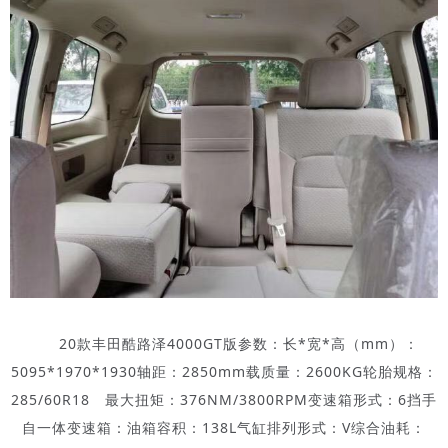
20款丰田酷路泽4000GT版参数：长*宽*高（mm）：
5095*1970*1930轴距：2850mm载质量：2600KG轮胎规格：
285/60R18 最大扭矩：376NM/3800RPM变速箱形式：6挡手
自一体变速箱：油箱容积：138L气缸排列形式：V综合油耗：