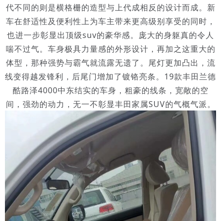
代不同的则是横格栅的造型与上代成相反的设计而成。新
车在舒适性及便利性上为车主带来更高级别享受的同时，
也进一步彰显出顶级suv的豪华感。庞大的身躯真的令人
喘不过气。车身极具力量感的外形设计，再加之这重大的
体型，那种强势与霸气就流露无遗了。尾灯更加凸出，流
线变得越发锋利，后尾门增加了镀铬亮条。19款丰田兰德
酷路泽4000中东结实的车身，粗豪的线条，宽敞的空
间，强劲的动力，无一不彰显丰田家属SUV的气概气派。