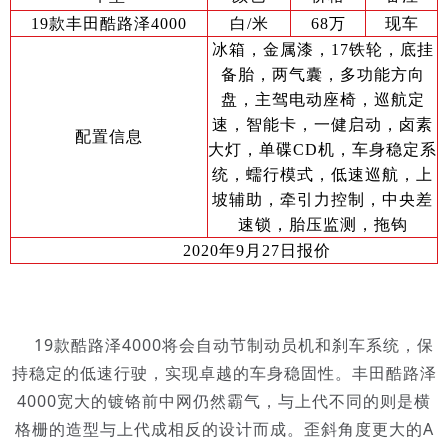
19款丰田酷路泽4000
白/米
68万
现车
冰箱，金属漆，17铁轮，底挂
备胎，两气囊，多功能方向
盘，主驾电动座椅，巡航定
速，智能卡，一健启动，卤素
配置信息
大灯，单碟CD机，车身稳定系
统，蠕行模式，低速巡航，上
坡辅助，牵引力控制，中央差
速锁，胎压监测，拖钩
2020年9月27日报价
19款酷路泽4000将会自动节制动员机和刹车系统，保
持稳定的低速行驶，实现卓越的车身稳固性。丰田酷路泽
4000宽大的镀铬前中网仍然霸气，与上代不同的则是横
格栅的造型与上代成相反的设计而成。歪斜角度更大的A