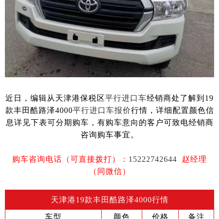
近日，编辑从天津港保税区
平行进口车
经销商处了解到19
款丰田酷路泽4000
平行进口车报价
行情，详细配置颜色信
息详见下表可分期购车，有购车意向的客户可致电经销商
咨询购车事宜。
购车咨询电话（可直接拨打）：
15222742644
赵经理
（同微信）
天津港19款丰田酷路泽4000行情
车型
颜色
价格
备注