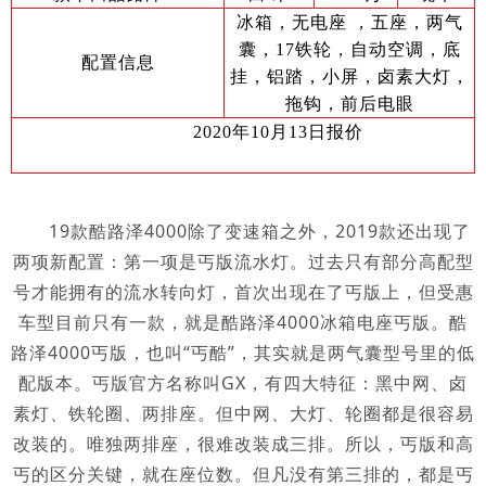
冰箱，无电座 ，五座，两气
囊，17铁轮，自动空调，底
配置信息
挂，铝踏，小屏，卤素大灯，
拖钩，前后电眼
2020年10月13日报价
19款酷路泽4000除了变速箱之外，2019款还出现了
两项新配置：第一项是丐版流水灯。过去只有部分高配型
号才能拥有的流水转向灯，首次出现在了丐版上，但受惠
车型目前只有一款，就是酷路泽4000冰箱电座丐版。酷
路泽4000丐版，也叫“丐酷”，其实就是两气囊型号里的低
配版本。丐版官方名称叫GX，有四大特征：黑中网、卤
素灯、铁轮圈、两排座。但中网、大灯、轮圈都是很容易
改装的。唯独两排座，很难改装成三排。所以，丐版和高
丐的区分关键，就在座位数。但凡没有第三排的，都是丐