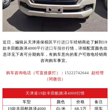
近日，编辑从天津港保税区
平行进口车
经销商处了解到19
款丰田酷路泽4000
平行进口车报价
行情，详细配置颜色信
息详见下表可分期购车，有购车意向的客户可致电经销商
咨询购车事宜。
购车咨询电话（可直接拨打）：
15222742644
赵经理
（同微信）
天津港19款丰田酷路泽4000行情
车型
颜色
价格
备注
19款丰田酷路泽4000
白/米
68.5万
现车