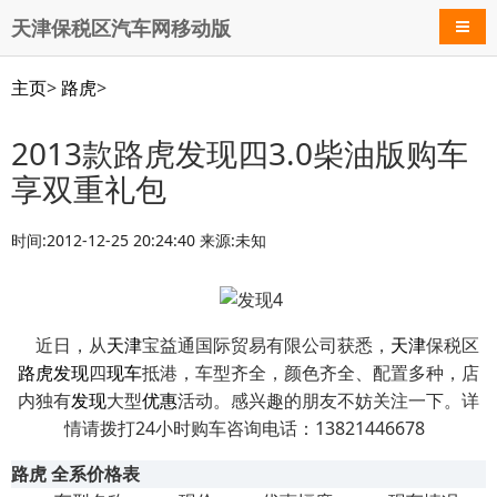
天津保税区汽车网移动版
导航
主页
>
路虎
>
2013款路虎发现四3.0柴油版购车
享双重礼包
时间:2012-12-25 20:24:40 来源:未知
近日，从
天津
宝益通国际贸易有限公司获悉，
天津
保税区
路虎
发现
四
现车
抵港，车型齐全，颜色齐全、配置多种，店
内独有
发现
大型
优惠
活动。感兴趣的朋友不妨关注一下。详
情请拨打24小时购车咨询电话：13821446678
路虎 全系价格表