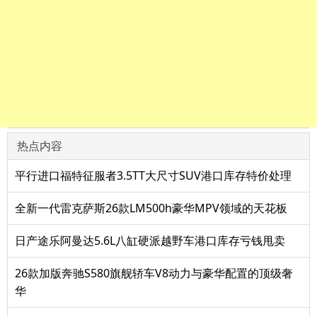
热点内容
平行进口福特征服者3.5TT大尺寸SUV港口库存特价处理
全新一代雷克萨斯26款LM500h豪华MPV领域的天花板
日产途乐阿曼达5.6L八缸硬派越野车港口库存亏钱甩卖
26款加版奔驰S580旗舰轿车V8动力与豪华配置的顶级奢
华