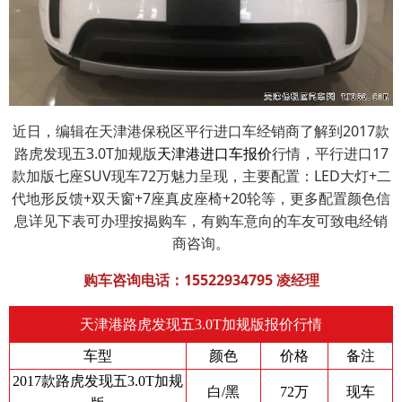
近日，编辑在天津港保税区平行进口车经销商了解到2017款
路虎发现五3.0T加规版
天津港进口车报价
行情，平行进口17
款加版七座SUV现车72万魅力呈现，主要配置：LED大灯+二
代地形反馈+双天窗+7座真皮座椅+20轮等，更多配置颜色信
息详见下表可办理按揭购车，有购车意向的车友可致电经销
商咨询。
购车咨询电话：
15522934795
凌经理
天津港路虎发现五3.0T加规版报价行情
车型
颜色
价格
备注
2017款路虎发现五3.0T加规
白/黑
72万
现车