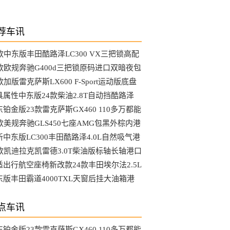
荐车讯
3款中东版丰田酷路泽LC300 VX三把锁高配
选装哪些配置
4款欧规奔驰G400d三把锁原码进口双暗夜包
MG港口最新行情
款加版雷克萨斯LX600 F-Sport运动版底盘
降马克音响港口行情
具属性中东版24款柴油2.8T自动挡酷路泽
C76硬派越野车
铂金版23款雷克萨斯GX460 110多万都能
到哪些配置
4款美规奔驰GLS450七座AMG包黑外棕内港
最具性价比车型
新中东版LC300丰田酷路泽4.0L自然吸气港
行情降到底了吗
4款凯迪拉克凯雷德3.0T柴油版标轴长轴港口
新行情参数
适出行航空座椅新改款24款丰田埃尔法2.5L
动版天津大库行情
东版丰田霸道4000TXL天窗后挂大油箱港
最新行情可分期
点车讯
铂金版23款雷克萨斯GX460 110多万都能