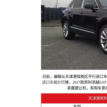
日前，编辑从天津港保税区平行进口
进口车报价
行情，2017款宾利添越6.
卖震撼让利，有购车意
天津港宾利
车型