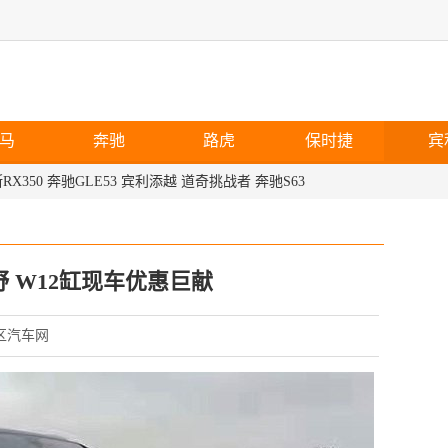
马
奔驰
路虎
保时捷
宾
RX350
奔驰GLE53
宾利添越
道奇挑战者
奔驰S63
越野 W12缸现车优惠巨献
保税区汽车网