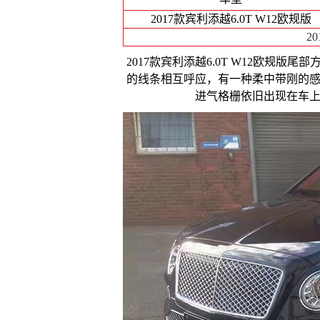
2017款宾利添越6.0T W12欧规版
2
2017款宾利添越6.0T W12欧规
的线条相互呼应，有一种柔中带刚的
进气格栅依旧出现在车