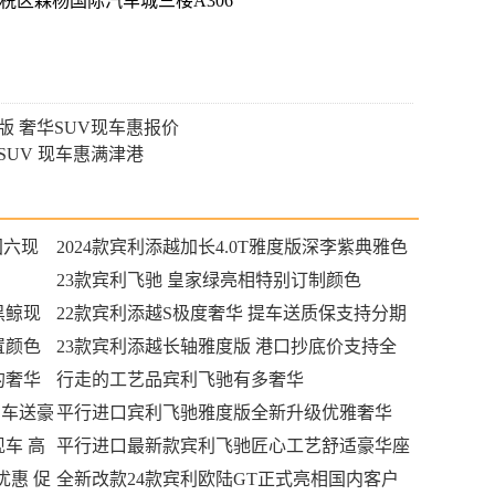
税区森杨国际汽车城三楼A306
欧规版 奢华SUV现车惠报价
奢华SUV 现车惠满津港
国六现
2024款宾利添越加长4.0T雅度版深李紫典雅色
港口现车
23款宾利飞驰 皇家绿亮相特别订制颜色
黑鲸现
22款宾利添越S极度奢华 提车送质保支持分期
置颜色
23款宾利添越长轴雅度版 港口抄底价支持全
的奢华
国分期
行走的工艺品宾利飞驰有多奢华
购车送豪
平行进口宾利飞驰雅度版全新升级优雅奢华
车 高
平行进口最新款宾利飞驰匠心工艺舒适豪华座
优惠 促
驾港口现车钜惠促销
全新改款24款宾利欧陆GT正式亮相国内客户