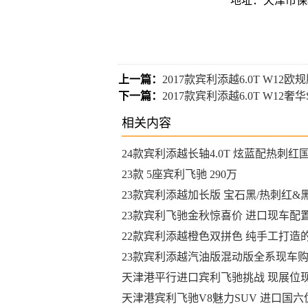
地址：天津市保
上一篇：
2017款宾利添越6.0T W12
下一篇：
2017款宾利添越6.0T W12
相关内容
24款宾利添越长轴4.0T 炫蓝配热刺红
车售全国
23款 5座宾利飞驰 290万
23款宾利添越加长版 宝石黑/热刺红&
车
23款宾利飞驰金秋惊喜价 进口现车配
全
22款宾利添越橙色双拼色 纯手工打造
感受
23款宾利添越汽油版混动版全系现车
礼
天津港平行进口宾利飞驰挑战 现展位现
配置最低价
天津港宾利飞驰V8魅力SUV 进口国六