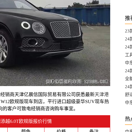
推
2
都
2
A
24
升
工
L
中东
选
2
口
全
口
2
车经销商
天津亿晨信国际贸易有限公司
获悉最新
天津港
最
舒
0T W12欧规版现车到店，平行进口超级豪华SUV现车热
混
中
向的客户可致电经销商咨询购车事宜。
口
热
添越6.0T欧规版报价行情
颜色
价格
备注
中东