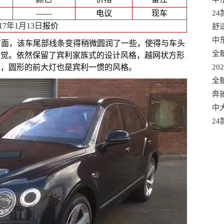
——
电议
现车
选
2
017年1月13日
报价
口
舒
混
中
版尾部方面，该车尾部线条变得稍微圆润了一些，使得与车头
口
全
感觉。依然保留了宾利家族式的设计风格，越网状方形
上，圆形的前大灯也是宾利一惯的风格。
适
20
款
全
有
奔
港
中大
车
2
质