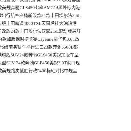
到哪些配置
4款美规奔驰GLS450七座AMG包黑外棕内港
最具性价比车型
适出行航空座椅新改款24款丰田埃尔法2.5L
动版天津大库行情
东版丰田霸道4000TXL天窗后挂大油箱港
最新行情可分期
新改款24款丰田埃尔法双擎2.5L混动版最舒
的MPV港口行情
24款加版保时捷卡宴Cayenne豪华包3.0T改
后都有哪些变动
新S级商务轿车平行进口23款奔驰S500L都
哪些独特优势
驰旗舰SUV24款奔驰GLS450美规加版车型
口现车
型SUV 24款奔驰GLE450美规3.0T港口现
最新行情
4款美规路虎揽胜行政P400标轴对比中规品
上的区别港口现车