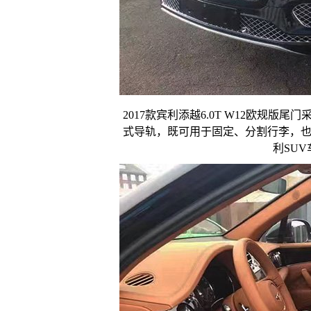
2017款宾利添越6.0T W12欧规
式导轨，既可用于固定、分割行李，
利SU