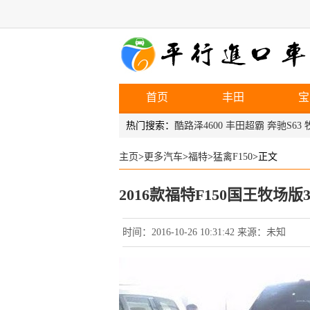
首页
丰田
宝
福特
热门搜索：
酷路泽4600
丰田超霸
奔驰S63
主页
>
更多汽车
>
福特
>
猛禽F150
>正文
2016款福特F150国王牧场版
时间：2016-10-26 10:31:42 来源：未知