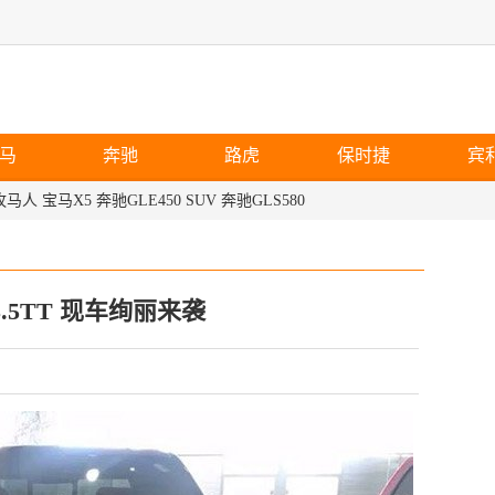
马
奔驰
路虎
保时捷
宾
牧马人
宝马X5
奔驰GLE450
SUV
奔驰GLS580
3.5TT 现车绚丽来袭