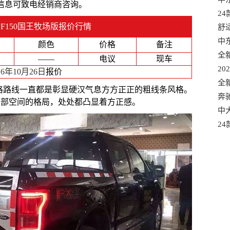
信息可致电经销商咨询。
选
2
F150国王牧场版报价行情
口
舒
混
中
颜色
价格
备注
口
全
——
电议
现车
适
20
16年10月26日
报价
款
全
TT的风格路线一直都是彰显硬汉气息方方正正的粗线条风格。
有
奔
内部空间的格局，处处都凸显着方正感。
港
中大
车
2
质