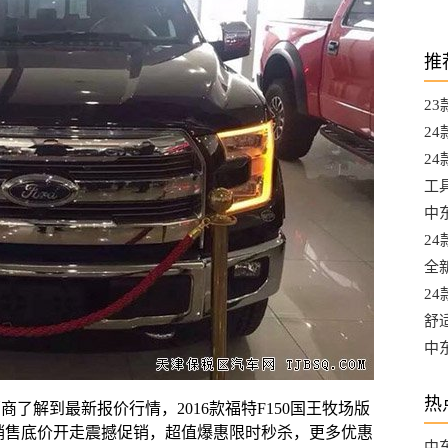
推
2
都
2
A
24
升
工
L
中东
选
2
口
全
口
2
最
舒
混
中
口
热
了解到最新报价行情，2016款福特F150国王牧场版
车销售底价开走震撼促销，超值爆惠限时秒杀，更多优惠
中东