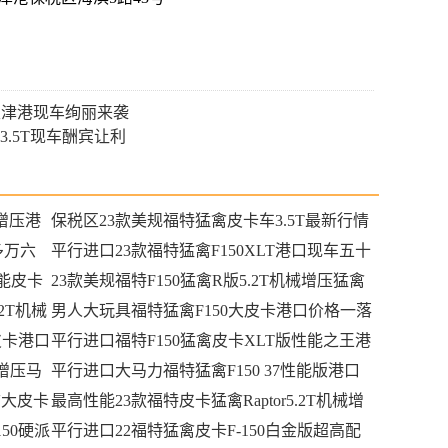
 天津港现车绚丽来袭
 3.5T现车酬宾让利
械增压港
保税区23款美规福特猛禽皮卡车3.5T最新行情
0多万六
86万什么配置行情
平行进口23款福特猛禽F150XLT港口现车五十
性能皮卡
多万入手大皮卡
23款美规福特F150猛禽R版5.2T机械增压猛禽
2T机械
系列最高性能港口最新行情
男人大玩具福特猛禽F150大皮卡港口价格一落
皮卡港口
千丈可分期购车
平行进口福特F150猛禽皮卡XLT版性能之王港
械增压马
口现车可分期购车
平行进口大马力福特猛禽F150 37性能版港口
禽大皮卡
价格回归理性最新行情报价
最高性能23款福特皮卡猛禽Raptor5.2T机械增
50硬派
压港口现车全国可分期
平行进口22福特猛禽皮卡F-150白金版超高配