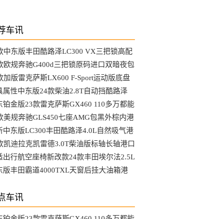
荐车讯
3款中东版丰田酷路泽LC300 VX三把锁高配
选装哪些配置
4款欧规奔驰G400d三把锁原码进口双暗夜包
MG港口最新行情
款加版雷克萨斯LX600 F-Sport运动版底盘
降马克音响港口行情
具属性中东版24款柴油2.8T自动挡酷路泽
C76硬派越野车
铂金版23款雷克萨斯GX460 110多万都能
到哪些配置
4款美规奔驰GLS450七座AMG包黑外棕内港
最具性价比车型
新中东版LC300丰田酷路泽4.0L自然吸气港
行情降到底了吗
4款凯迪拉克凯雷德3.0T柴油版标轴长轴港口
新行情参数
适出行航空座椅新改款24款丰田埃尔法2.5L
动版天津大库行情
东版丰田霸道4000TXL天窗后挂大油箱港
最新行情可分期
点车讯
铂金版23款雷克萨斯GX460 110多万都能