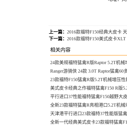
上一篇：
2016款福特F150经典大皮卡
下一篇：
2016款福特F150美式皮卡XLT
相关内容
24款美规福特猛禽R版Raptor 5.2T机
口国六现车
Ranger游骑侠 24款 3.0T Raptor猛禽6
月底交车接受预定
23款福特F150猛禽R版5.2T机械增压
港口最新行情
美式皮卡经典之作福特猛禽F150 R版5.
增压真男人大玩具
平行进口37性能福特猛禽F150越野大
最新行情报价可分期
全新23款福特猛禽R亮相港口5.2T机
力超过700匹霸王龙也得仰视
天津港平行进口23款福特37性能版猛
价格崩盘港口最新行情
全新一代经典美式皮卡23款福特猛禽F1