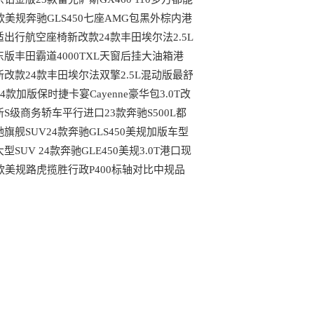
到哪些配置
4款美规奔驰GLS450七座AMG包黑外棕内港
最具性价比车型
适出行航空座椅新改款24款丰田埃尔法2.5L
动版天津大库行情
东版丰田霸道4000TXL天窗后挂大油箱港
最新行情可分期
新改款24款丰田埃尔法双擎2.5L混动版最舒
的MPV港口行情
24款加版保时捷卡宴Cayenne豪华包3.0T改
后都有哪些变动
新S级商务轿车平行进口23款奔驰S500L都
哪些独特优势
驰旗舰SUV24款奔驰GLS450美规加版车型
口现车
型SUV 24款奔驰GLE450美规3.0T港口现
最新行情
4款美规路虎揽胜行政P400标轴对比中规品
上的区别港口现车