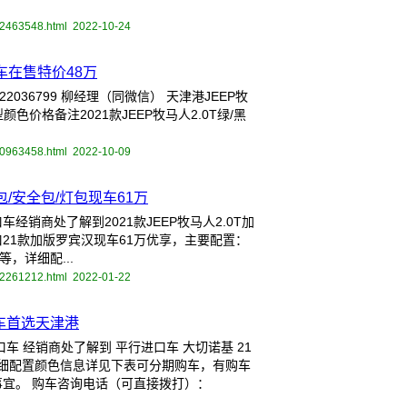
02463548.html
2022-10-24
车在售特价48万
036799 柳经理（同微信） 天津港JEEP牧
色价格备注2021款JEEP牧马人2.0T绿/黑
00963458.html
2022-10-09
/安全包/灯包现车61万
销商处了解到2021款JEEP牧马人2.0T加
21款加版罗宾汉现车61万优享，主要配置：
，详细配...
12261212.html
2022-01-22
万豪车首选天津港
车 经销商处了解到 平行进口车 大切诺基 21
行情，详细配置颜色信息详见下表可分期购车，有购车
宜。 购车咨询电话（可直接拨打）：