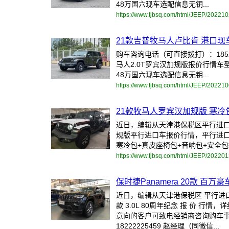
48万国六现车选配信息无钥...
https://www.tjbsq.com/html/JEEP/20221
21款吉普牧马人卢比肯 港口现
购车咨询电话（可直接拨打）：18522
马人2.0T罗宾汉加规版报价行情车型颜
48万国六现车选配信息无钥...
https://www.tjbsq.com/html/JEEP/20221
21款牧马人罗宾汉加规版 寒冷包
近日，编辑从天津港保税区平行进口车经
规版平行进口车报价行情，平行进口
寒冷包+真皮座椅包+音响包+安全包等
https://www.tjbsq.com/html/JEEP/20220
保时捷Panamera 20款 百
近日，编辑从天津港保税区 平行进口
款 3.0L 80周年纪念 报 价 
意向的客户可致电经销商咨询购车事
18222225459 赵经理（同微信...