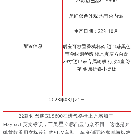
23款迈巴赫GLS600
黑红双色外观 玛奇朵内饰
生产日期：22年10月
配置信息
后座可放置香槟杯架 迈巴赫黑色
带金线钢琴漆 桃木真皮方向盘
23寸迈巴赫专属轮毂 行政4座 冰
箱 金属折叠小桌板
2023年03月21日
22款迈巴赫GLS600在进气格栅上方增加了
星
Maybach英文标识，三叉
立标凸显与众不同，这也是奔
驰首款采用立标设计的SUV车型，车身侧面轮廓则与标准