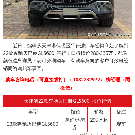
近日，编辑从天津港保税区平行进口车经销商处了解到
22款奔驰迈巴赫GLS600 平行进口行情价280-335万，配置
颜色信息详见下表可分期购车，有购车意向的客户可致电经
销商咨询购车事宜。
购车咨询电话（可直接拨打）：18822329727
柳经理（同
微信）
天津港22款奔驰迈巴赫GLS600 报价行情
车型
颜色
价格
备注
295万起
黑红/玛奇
23款奔驰迈巴赫GLS600
现车
朵