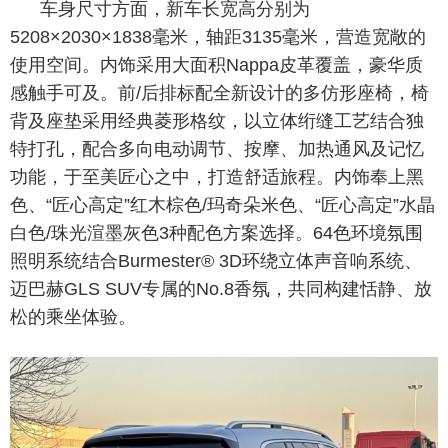
车身尺寸方面，新车长宽高分别为
5208×2030×1838毫米，轴距3135毫米，营造宽敞的
使用空间。内饰采用大面积Nappa皮革覆盖，豪华质
感触手可及。前/后排标配全新设计的多仿形座椅，椅
背及座垫采用经典菱形格纹，以立体绗缝工艺结合独
特打孔，配合多向电动调节、按摩、加热通风及记忆
功能，于至美匠心之中，打造舒适旅程。内饰奉上黑
色、“匠心高定”红木棕色/玛奇朵米色、“匠心高定”水晶
白色/珠光渲墨灰色3种配色方案选择。64色环境氛围
照明系统结合Burmester® 3D环绕立体声音响系统、
迈巴赫GLS SUV专属的No.8香氛，共同构建恬静、放
松的乘坐体验。