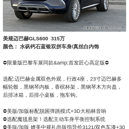
美规迈巴赫GLS600 315万
颜色： 水矾钙石蓝银双拼车身/真丝白内饰
⛔️限量版巴黎车展同款&amp;首发匠心高定版⛔️
选配:迈巴赫金属双色外观，行政4座，23寸迈巴赫多
幅轮毂，黑钢琴内板，香槟杯架，黑钢琴木方向盘，
后排冰箱，后排小桌板，拖车钩。
⛔️美版/加版标配脱困弹跳模式+3D大柏林音响
⛔️选配魔毯悬架！选配主动车身平衡控制系统
⛔️美版/加版 媲美中规礼尚版指导价3121/双色车漆+30