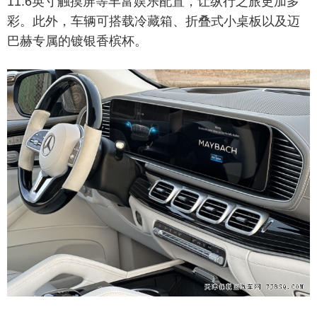
11.6英寸触摸屏等丰富娱乐配置，让纵行之旅更加多
彩。此外，车辆可搭载冷藏箱、折叠式小桌板以及迈
巴赫专属的镀银香槟杯。