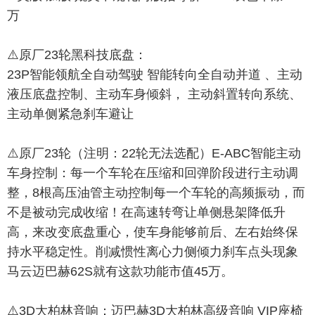
万
⚠️原厂23轮黑科技底盘：
23P智能领航全自动驾驶 智能转向全自动并道 、主动
液压底盘控制、主动车身倾斜， 主动斜置转向系统、
主动单侧紧急刹车避让
⚠️原厂23轮（注明：22轮无法选配）E-ABC智能主动
车身控制：每一个车轮在压缩和回弹阶段进行主动调
整，8根高压油管主动控制每一个车轮的高频振动，而
不是被动完成收缩！在高速转弯让单侧悬架降低升
高，来改变底盘重心，使车身能够前后、左右始终保
持水平稳定性。削减惯性离心力侧倾力刹车点头现象
马云迈巴赫62S就有这款功能市值45万。
⚠️3D大柏林音响：迈巴赫3D大柏林高级音响 VIP座椅