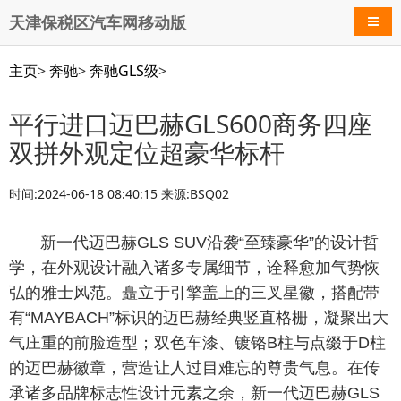
天津保税区汽车网移动版
导航
主页
>
奔驰
>
奔驰GLS级
>
平行进口迈巴赫GLS600商务四座
双拼外观定位超豪华标杆
时间:2024-06-18 08:40:15 来源:BSQ02
新一代迈巴赫GLS SUV沿袭“至臻豪华”的设计哲
学，在外观设计融入诸多专属细节，诠释愈加气势恢
弘的雅士风范。矗立于引擎盖上的三叉星徽，搭配带
有“MAYBACH”标识的迈巴赫经典竖直格栅，凝聚出大
气庄重的前脸造型；双色车漆、镀铬B柱与点缀于D柱
的迈巴赫徽章，营造让人过目难忘的尊贵气息。在传
承诸多品牌标志性设计元素之余，新一代迈巴赫GLS