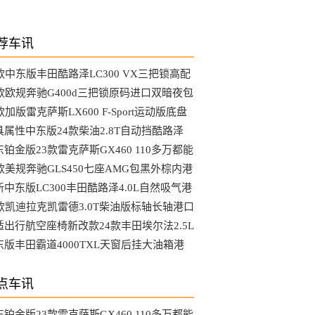
荐车讯
3款中东版丰田酷路泽LC300 VX三把锁高配
选装哪些配置
4款欧规奔驰G400d三把锁原码进口双暗夜包
MG港口最新行情
款加版雷克萨斯LX600 F-Sport运动版底盘
降马克音响港口行情
具属性中东版24款柴油2.8T自动挡酷路泽
C76硬派越野车
铂金版23款雷克萨斯GX460 110多万都能
到哪些配置
4款美规奔驰GLS450七座AMG包黑外棕内港
最具性价比车型
新中东版LC300丰田酷路泽4.0L自然吸气港
行情降到底了吗
4款凯迪拉克凯雷德3.0T柴油版标轴长轴港口
新行情参数
适出行航空座椅新改款24款丰田埃尔法2.5L
动版天津大库行情
东版丰田霸道4000TXL天窗后挂大油箱港
最新行情可分期
点车讯
铂金版23款雷克萨斯GX460 110多万都能