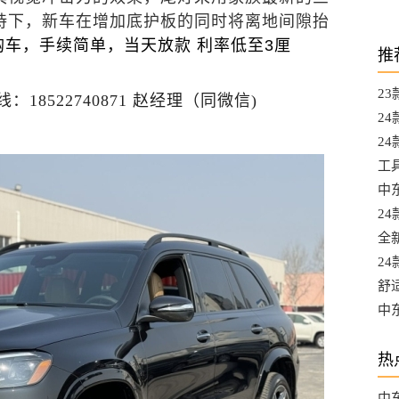
持下，新车在增加底护板的同时将离地间隙抬
车，手续简单，当天放款 利率低至3厘
推
2
522740871 赵经理（同微信)
都
2
A
24
升
工
L
中东
选
2
口
全
口
2
最
舒
混
中
口
热
中东