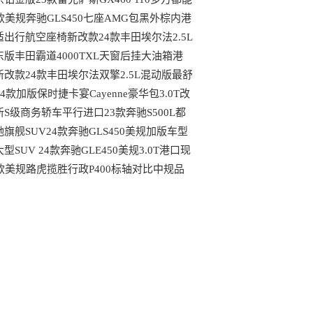
到哪些配置
4款美规奔驰GLS450七座AMG包黑外棕内港
最具性价比车型
适出行航空座椅新改款24款丰田埃尔法2.5L
动版天津大库行情
东版丰田霸道4000TXL天窗后挂大油箱港
最新行情可分期
新改款24款丰田埃尔法双擎2.5L混动版最舒
的MPV港口行情
24款加版保时捷卡宴Cayenne豪华包3.0T改
后都有哪些变动
新S级商务轿车平行进口23款奔驰S500L都
哪些独特优势
驰旗舰SUV24款奔驰GLS450美规加版车型
口现车
型SUV 24款奔驰GLE450美规3.0T港口现
最新行情
4款美规路虎揽胜行政P400标轴对比中规品
上的区别港口现车