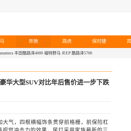
马
奔驰
路虎
保时捷
anamera
丰田酷路泽4000
福特野马
JEEP
酷路泽5700
450豪华大型SUV对比年后售价进一步下跌
更加大气，四根横幅饰条贯穿前格栅，前保险杠
具视觉冲击力的效果，尾灯采用家族最新的三