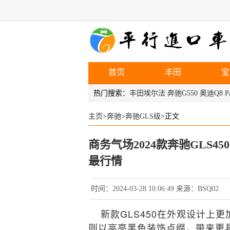
首页
丰田
宝
热门搜索：
丰田埃尔法
奔驰G550
奥迪Q8
P
主页
>
奔驰
>
奔驰GLS级
>正文
商务气场2024款奔驰GLS
最行情
时间：2024-03-28 10:06:49 来源：BSQ02
新款GLS450在外观设计上
则以高亮黑色装饰点缀，带来更