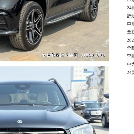
选
2
口
舒
混
中
口
全
适
20
款
全
有
奔
港
中大
车
2
质