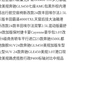
到哪些配置
4款美规奔驰GLS450七座AMG包黑外棕内港
最具性价比车型
适出行航空座椅新改款24款丰田埃尔法2.5L
动版天津大库行情
东版丰田霸道4000TXL天窗后挂大油箱港
最新行情可分期
新改款24款丰田埃尔法双擎2.5L混动版最舒
的MPV港口行情
24款加版保时捷卡宴Cayenne豪华包3.0T改
后都有哪些变动
新S级商务轿车平行进口23款奔驰S500L都
哪些独特优势
驰旗舰SUV24款奔驰GLS450美规加版车型
口现车
型SUV 24款奔驰GLE450美规3.0T港口现
最新行情
4款美规路虎揽胜行政P400标轴对比中规品
上的区别港口现车