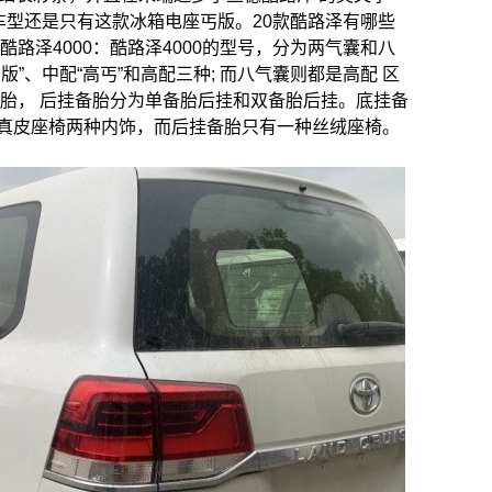
车型还是只有这款冰箱电座丐版。20款酷路泽有哪些
路泽4000：酷路泽4000的型号，分为两气囊和八
”、中配“高丐”和高配三种; 而八气囊则都是高配 区
备胎， 后挂备胎分为单备胎后挂和双备胎后挂。底挂备
真皮座椅两种内饰，而后挂备胎只有一种丝绒座椅。