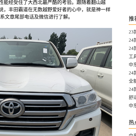
性能经受住了大西北最严酷的考验。跟随着翻山越
说，丰田霸道在无数越野爱好者的心中，就是神一样
联系文章尾部电话及微信进行了解。
推
2
都
2
A
24
升
工
L
中东
选
2
口
全
口
2
最
舒
混
中
口
热
中东