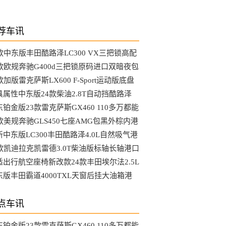
荐车讯
3款中东版丰田酷路泽LC300 VX三把锁高配
选装哪些配置
4款欧规奔驰G400d三把锁原码进口双暗夜包
MG港口最新行情
款加版雷克萨斯LX600 F-Sport运动版底盘
降马克音响港口行情
具属性中东版24款柴油2.8T自动挡酷路泽
C76硬派越野车
铂金版23款雷克萨斯GX460 110多万都能
到哪些配置
4款美规奔驰GLS450七座AMG包黑外棕内港
最具性价比车型
新中东版LC300丰田酷路泽4.0L自然吸气港
行情降到底了吗
4款凯迪拉克凯雷德3.0T柴油版标轴长轴港口
新行情参数
适出行航空座椅新改款24款丰田埃尔法2.5L
动版天津大库行情
东版丰田霸道4000TXL天窗后挂大油箱港
最新行情可分期
点车讯
铂金版23款雷克萨斯GX460 110多万都能