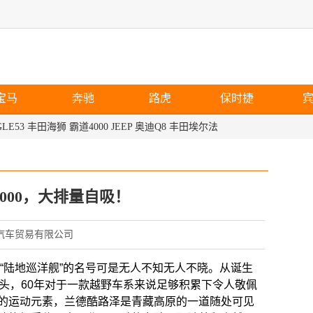
宝马
奔驰
路虎
保时捷
LE53
丰田海狮
霸道4000
JEEP
奥迪Q8
丰田埃尔法
000，大排量自吸！
津华玺汽车贸易有限公司
但“陆地巡洋舰”的名号可是无人不知无人不晓。从诞生
头，60年对于一款越野车系来说足够积累下令人敬佩
的运动元素，兰德酷路泽是青藏高原的一道随处可见