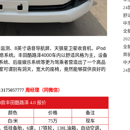
选
2
口
舒
混
中
口
全
适
20
款
全
形监测、8英寸语音导航屏、天狼星卫星收音机、iPod
有
奔
息系统。丰田酷路泽4000车内以舒适风格为主，设备
系统、后座娱乐系统等更为驾乘者营造出了一个高品
港
中大
室可谓别有洞天，宽大的座椅，竟然能够提供良好的
车
2
质
13175057777
周经理（同微信）
0款丰田酷路泽 4.0 报价
颜色
价格
备注
白/米
75万
现车
，低挂备胎，6速，17铁轮，138L油箱，自动空调，