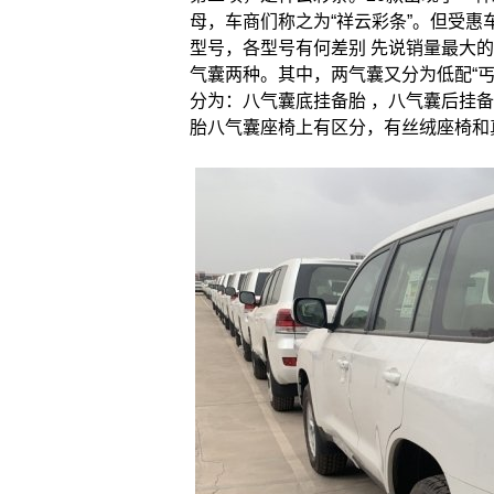
母，车商们称之为“祥云彩条”。但受惠
型号，各型号有何差别 先说销量最大的酷
气囊两种。其中，两气囊又分为低配“丐版
分为：八气囊底挂备胎 ，八气囊后挂
胎八气囊座椅上有区分，有丝绒座椅和