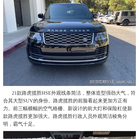
21款路虎揽胜HSE外观线条简洁，整体造型强劲大气，符
合其大型SUV的身份。路虎揽胜的前脸看起来更加方正有
力。前三幅横幅的空气格栅、新设计的前大灯和保险杠使新
款路虎揽胜更加强大。路虎揽胜行政人员外观简洁棱角分
。
明，霸气十足