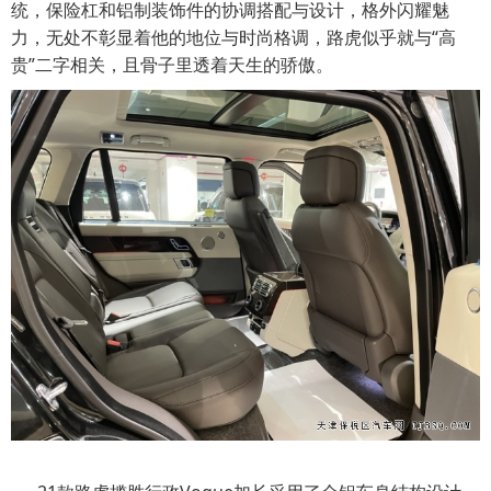
统，保险杠和铝制装饰件的协调搭配与设计，格外闪耀魅
力，无处不彰显着他的地位与时尚格调，路虎似乎就与“高
贵”二字相关，且骨子里透着天生的骄傲。