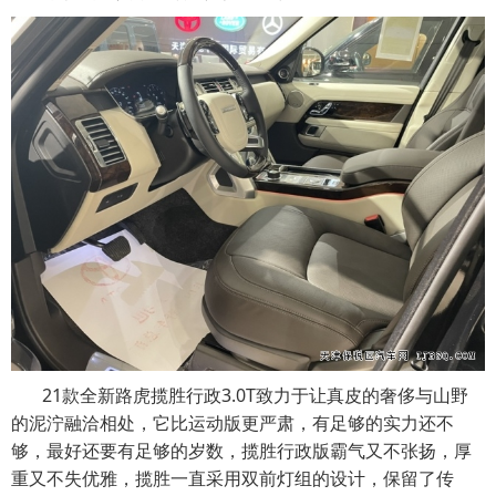
21款全新路虎揽胜行政3.0T致力于让真皮的奢侈与山野
的泥泞融洽相处，它比运动版更严肃，有足够的实力还不
够，最好还要有足够的岁数，揽胜行政版霸气又不张扬，厚
重又不失优雅，揽胜一直采用双前灯组的设计，保留了传