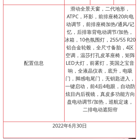
滑动全景天窗，二代地形，
ATPC，环影，前排座椅20向电
动调节，前排座椅加热/通风/记
忆，后排靠背电动调节/加热，
冰箱，10色氛围灯，255/55 R20
铝合金轮毂，全尺寸备胎，4区
空调，温莎打孔皮革座椅，矩阵
配置信息
LED大灯，前雾灯，英国之宝音
响，全液晶仪表，底升，电吸
门，脚感电尾门，无钥匙进入，
一键启动，前4后4电眼，自动防
炫目内后视镜，真皮多功能方向
盘电动调节/加热，巡航定速，
二排电动遮阳帘
2022年6月30日