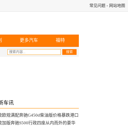
常见问题
-
网站地图
利
更多汽车
福特
新车讯
5款欧规满配奔驰G450d柴油版价格暴跌港口
销
6款加版奔驰S500行政四座从内而外的豪华