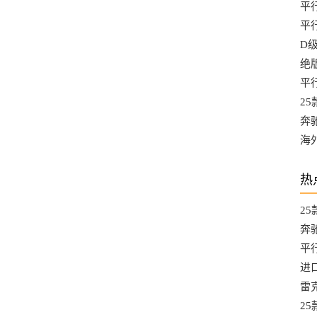
平行
车1
平
D级
率
绝
处
平
万
2
车
奔
10
海
起
热
2
热
奔
10
平行
情1
进
口
雷克
Exe
2