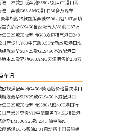
进口25款加版奔驰S580八缸4.0T港口现
66万起
行进口奔驰G63 AMG港口230多万现车
豪华旗舰25款加版奔驰S500四驱3.0T高功
最大优惠幅度
版雷克萨斯GX460自然吸气大V8港口87万
理
行进口25款加版奔驰G63双边排气港口240
起
5款日产途乐Y63中东版3.5T全新改款港口现
驰旗舰豪华SUV25款GLS450不减配港口
6万现车
外版本25款奔驰G63AMG天津港售价238万
点车讯
5款欧规满配奔驰G450d柴油版价格暴跌港口
销
驰旗舰豪华SUV25款GLS450不减配港口
6万现车
进口25款加版奔驰S580八缸4.0T港口行
58万起
口日产碧莲尊贵VIP中型商务车4.5L排量港
现车
萨斯LM500h 25款 2.4T 油电混动
cutive 6座149...
5款酷路泽LC76柴油2.8T自动挡丰田最原始