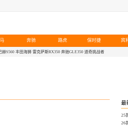
马
奔驰
路虎
保时捷
宾
赫S560
丰田海狮
雷克萨斯RX350
奔驰GLE350
道奇挑战者
最
2
热
2