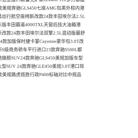
到哪些配置
4款美规奔驰GLS450七座AMG包黑外棕内港
最具性价比车型
适出行航空座椅新改款24款丰田埃尔法2.5L
动版天津大库行情
东版丰田霸道4000TXL天窗后挂大油箱港
最新行情可分期
新改款24款丰田埃尔法双擎2.5L混动版最舒
的MPV港口行情
24款加版保时捷卡宴Cayenne豪华包3.0T改
后都有哪些变动
新S级商务轿车平行进口23款奔驰S500L都
哪些独特优势
驰旗舰SUV24款奔驰GLS450美规加版车型
口现车
型SUV 24款奔驰GLE450美规3.0T港口现
最新行情
4款美规路虎揽胜行政P400标轴对比中规品
上的区别港口现车