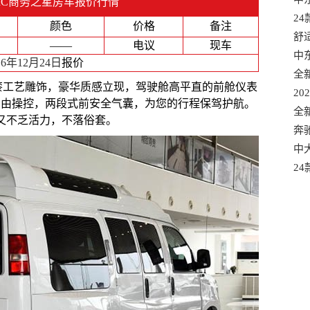
MC商务之星房车报价行情
选
2
颜色
价格
备注
口
舒
——
电议
现车
混
中
16年12月24日
报价
口
全
烤漆工艺雕饰，豪华质感立现，驾驶舱高平直的前舱仪表
适
20
自由操控，两段式前安全气囊，为您的行程保驾护航。
款
全
又不乏活力，不落俗套。
有
奔
港
中大
车
2
质