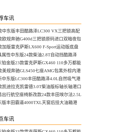
荐车讯
3款中东版丰田酷路泽LC300 VX三把锁高配
选装哪些配置
4款欧规奔驰G400d三把锁原码进口双暗夜包
MG港口最新行情
款加版雷克萨斯LX600 F-Sport运动版底盘
降马克音响港口行情
具属性中东版24款柴油2.8T自动挡酷路泽
C76硬派越野车
铂金版23款雷克萨斯GX460 110多万都能
到哪些配置
4款美规奔驰GLS450七座AMG包黑外棕内港
最具性价比车型
新中东版LC300丰田酷路泽4.0L自然吸气港
行情降到底了吗
4款凯迪拉克凯雷德3.0T柴油版标轴长轴港口
新行情参数
适出行航空座椅新改款24款丰田埃尔法2.5L
动版天津大库行情
东版丰田霸道4000TXL天窗后挂大油箱港
最新行情可分期
点车讯
铂金版23款雷克萨斯GX460 110多万都能