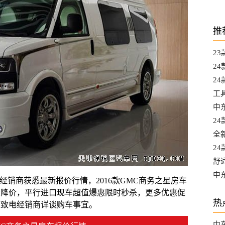
推
2
都
2
A
24
升
工
L
中东
选
2
口
全
口
2
最
舒
混
中
销商获悉最新报价行情，2016款GMC商务之星房车
口
大降价，平行进口现车超值爆惠限时秒杀，更多优惠促
热
可致电经销商详谈购车事宜。
中东