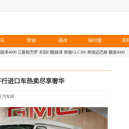
马
奔驰
路虎
保时捷
宾
路泽4000
三菱帕杰罗
丰田FJ酷路泽
奔驰GLC300
奔驰迈巴赫
霸道4000
 平行进口车热卖尽享奢华
保税区汽车网