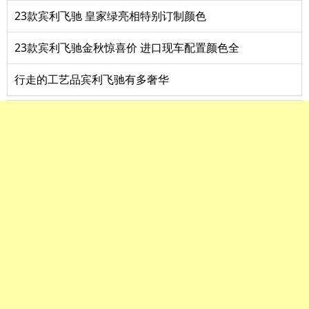
23款宾利飞驰 皇家绿亮相特别订制颜色
23款宾利飞驰金秋惊喜价 进口现车配置颜色全
行走的工艺品宾利飞驰有多奢华