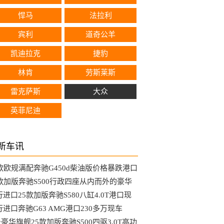
悍马
法拉利
宾利
道奇公羊
凯迪拉克
捷豹
林肯
劳斯莱斯
雷克萨斯
大众
英菲尼迪
新车讯
5款欧规满配奔驰G450d柴油版价格暴跌港口
销
6款加版奔驰S500行政四座从内而外的豪华
进口25款加版奔驰S580八缸4.0T港口现
66万起
行进口奔驰G63 AMG港口230多万现车
豪华旗舰25款加版奔驰S500四驱3.0T高功