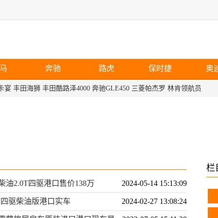
马
奔驰
路虎
保时捷
奥
卡宴
丰田海狮
丰田酷路泽4000
奔驰GLE450
三菱帕杰罗
林肯领航员
栏
2.0T四驱港口售价138万
2024-05-14 15:13:09
五米四驱柴油版港口实车
2024-02-27 13:08:24