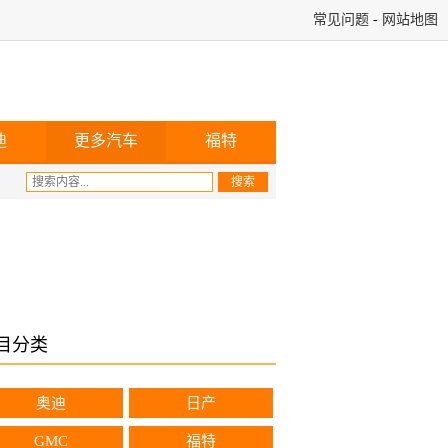
常见问题
-
网站地图
迪
更多汽车
福特
目分类
奥迪
日产
GMC
福特