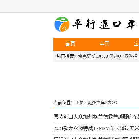
首页
丰田
宝
热门搜索：
雷克萨斯LX570
奥迪Q7
保时捷
当前位置：
主页
>
更多汽车
>
大众
>
原装进口大众加州格兰德露营越野房车柴油
2024款大众迈特威T7MPV车长超过