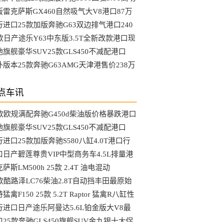
最大优惠幅度
版雷克萨斯GX460自然吸气大V8港口87万
理
行进口25款加版奔驰G63双边排气港口240
起
5款日产途乐Y63中东版3.5T全新改款港口现
驰旗舰豪华SUV25款GLS450不减配港口
6万现车
外版本25款奔驰G63AMG天津港售价238万
点车讯
5款欧规满配奔驰G450d柴油版价格暴跌港口
销
驰旗舰豪华SUV25款GLS450不减配港口
6万现车
进口25款加版奔驰S580八缸4.0T港口行
58万起
口日产碧莲尊贵VIP中型商务车4.5L排量港
现车
萨斯LM500h 25款 2.4T 油电混动
cutive 6座149...
5款酷路泽LC76柴油2.8T自动挡丰田最原始
硬派越野车
猛禽F150 25款 5.2T Raptor 猛禽R八缸性
野兽
行进口日产途乐阿曼达5.6L铂金版大V8最
行情
口25款奔驰GLS450旗舰SUV金九银十大促