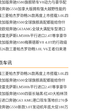
钱甩卖
6款加版奔驰S580旗舰轿车V8动力与豪华配
的顶级奢华
6款奔驰G550加拿大版拥有强大越野性能的
派越野车
猫三菱帕杰罗劲畅26款再度上市搭载3.0L四
系统
6款加版奔驰S500全球旗舰高配都能给你什
体验欢迎试乘试驾
6款欧规奔驰G63AMG全球大满配车型港口
款价格
款雷克萨斯LM500h平行进口2.4T尊享豪华
V
款加版奔驰S580梅赛德斯V8 4.0T的行政级
驾
新26款三菱帕杰罗劲畅3.0L V6王者归来港
现车发售
点车讯
猫三菱帕杰罗劲畅26款再度上市搭载3.0L四
系统
6款加版奔驰S500全球旗舰高配都能给你什
体验欢迎试乘试驾
款雷克萨斯LM500h平行进口2.4T尊享豪华
V
6款加版奔驰S500四驱长轴黑/红4D大柏林顶
大佬专属座驾
行进口奔驰G63 AMG港口现车落地价270多
款奔驰G550新款3.0T发动机年底大促180万