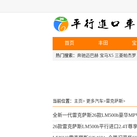
首页
丰田
宝
热门搜索：
奔驰迈巴赫
宝马X5
三菱帕杰罗
当前位置：
主页
>
更多汽车
>
雷克萨斯
>
全新一代雷克萨斯26款LM500h豪华M
26款雷克萨斯LM500h平行进口2.4T尊