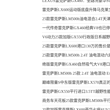
LEXUS雷克萨斯GX460：全路况豪华S
雷克萨斯LX600运动版底盘升降马克莱
25款雷克萨斯LM500h油电混合2.4T天
一代传奇雷克萨斯GX460经典V8也
V6动力25款加版GX550行政版日系越
25款雷克萨斯LX600港口130万的售
25款雷克萨斯LM500h 2.4T 油电混动
绝版雷克萨斯GX460自然吸气大V8港口
雷克萨斯LM500h 25款 2.4T 油电混动 Exe
巅峰限量S中东版雷克萨斯LX570真正
雷克萨斯GX550平行进口3.5TT越野
商务车天花板25款雷克萨斯LM500h
25款加版雷克萨斯LX600豪华七座S