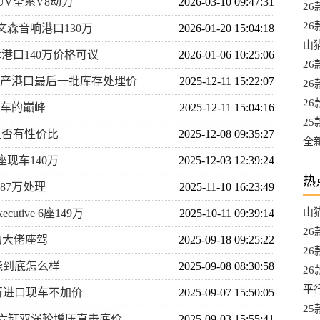
UV全系V8动力
2026-03-10 09:47:31
亏
2
置
2
文森音响港口130万
2026-01-20 15:04:18
硬
山
津港口140万价格可议
2026-01-06 10:25:06
驱
2
已停产港口最后一批库存处理价
2025-12-11 15:22:07
么
2
爆
26
野车的巅峰
2025-12-11 15:04:16
MP
25
价是否有性价比
2025-12-08 09:35:27
座
全
六座现车140万
2025-12-03 12:39:24
口
热
87万处理
2025-11-10 16:23:49
山
cutive 6座149万
2025-10-11 09:39:14
驱
2
的大佬座驾
2025-09-18 09:25:22
么
26
性能到底怎么样
2025-09-08 08:30:58
MP
2
配
平
平行进口现车不加价
2025-09-07 15:50:05
万
25
UV六缸双涡轮增压直击底价
2025-09-03 15:55:41