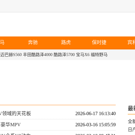
马
奔驰
路虎
保时捷
宾
迈巴赫S560
丰田酷路泽4000
酷路泽5700
宝马X6
福特野马
最
PV领域的天花板
2026-06-17 16:13:40
全
享豪华MPV
2026-03-16 15:05:59
的
日