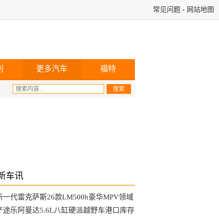
常见问题
-
网站地图
利
更多汽车
福特
新车讯
新一代雷克萨斯26款LM500h豪华MPV领域
天花板
产途乐阿曼达5.6L八缸硬派越野车港口库存