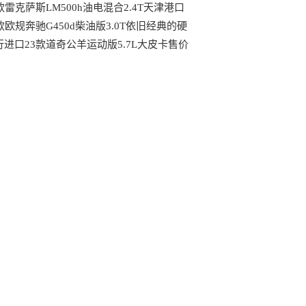
款雷克萨斯LM500h油电混合2.4T天津港口
40万价格可议
款欧规奔驰G450d柴油版3.0T依旧经典的硬
越野车
行进口23款道奇公羊运动版5.7L大皮卡售价
万