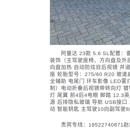
阿曼达 23款 5.6 SL配置：
装饰（主驾驶座椅、方向盘及外后
向盘加热 自动防炫目后视镜 并道辅
座 轮胎型号：275/60 R20 坡道启
全辅助 电尾门 环车影像 LED
制）电动折叠后视镜带转向灯 镀铬
灯 尾翼 前4后4电眼 脚踏 12.
源 后排隐私玻璃 导航 USB接口
动 智能钥匙 主驾驶10向副驾驶
贵宾专线：18522740871