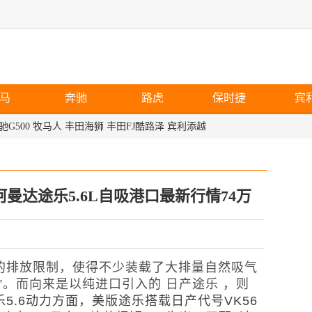
马
奔驰
路虎
保时捷
宾
驰G500
牧马人
丰田海狮
丰田FJ酷路泽
宾利添越
曼达途乐5.6L自吸港口最新行情74万
排放限制，使得不少装载了大排量自然吸气
”。而向来是以纯进口引入的 日产途乐 ，则
乐5.6动力方面，美版途乐搭载日产代号VK56