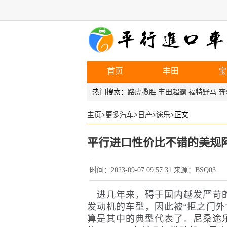
首页
丰田
宝
热门搜索：
路虎揽胜
丰田超霸
福特野马
奔
主页
>
更多汽车
>
日产
>
途乐
>正文
平行进口性价比不错的美规阿
时间：2023-09-07 09:57:31 来源：BSQ03
进几年来，碍于国内越发严苛的
发动机的车型，因此被“拒之门外
算是其中的典型代表了。
尼桑途