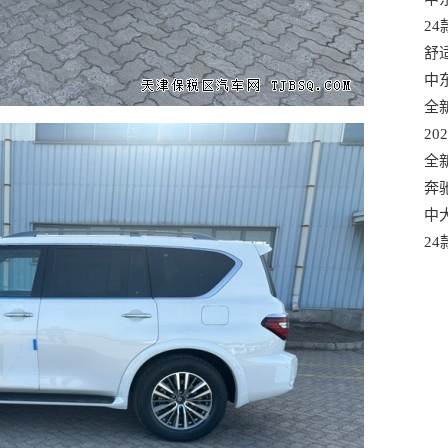
选
2
口
舒
混
中
口
全
适
20
款
全
有
奔
港
中大
车
2
质