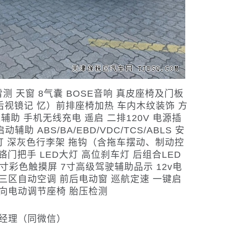
雷测 天窗 8气囊 BOSE音响 真皮座椅及门板
视镜记 忆）前排座椅加热 车内木纹装饰 方
助 手机无线充电 遥启 二排120V 电源插
动辅助 ABS/BA/EBD/VDC/TCS/ABLS 安
雾灯 深灰色行李架 拖钩（含拖车摆动、制动控
门把手 LED大灯 高位刹车灯 后组合LED
3英寸彩色触摸屏 7寸高级驾驶辅助品示 12v电
 三区自动空调 前后电动窗 巡航定速 一键启
8向电动调节座椅 胎压检测
赵经理（同微信）