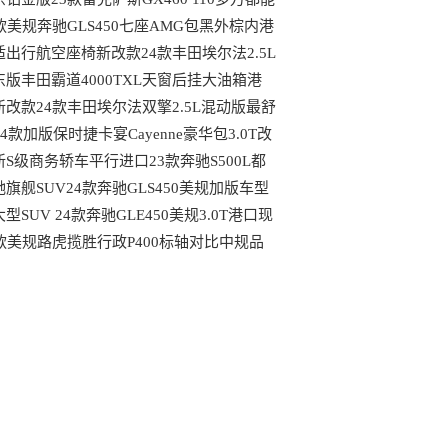
到哪些配置
4款美规奔驰GLS450七座AMG包黑外棕内港
最具性价比车型
适出行航空座椅新改款24款丰田埃尔法2.5L
动版天津大库行情
东版丰田霸道4000TXL天窗后挂大油箱港
最新行情可分期
新改款24款丰田埃尔法双擎2.5L混动版最舒
的MPV港口行情
24款加版保时捷卡宴Cayenne豪华包3.0T改
后都有哪些变动
新S级商务轿车平行进口23款奔驰S500L都
哪些独特优势
驰旗舰SUV24款奔驰GLS450美规加版车型
口现车
型SUV 24款奔驰GLE450美规3.0T港口现
最新行情
4款美规路虎揽胜行政P400标轴对比中规品
上的区别港口现车