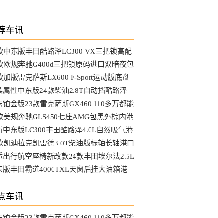
荐车讯
3款中东版丰田酷路泽LC300 VX三把锁高配
选装哪些配置
4款欧规奔驰G400d三把锁原码进口双暗夜包
MG港口最新行情
款加版雷克萨斯LX600 F-Sport运动版底盘
降马克音响港口行情
具属性中东版24款柴油2.8T自动挡酷路泽
C76硬派越野车
铂金版23款雷克萨斯GX460 110多万都能
到哪些配置
4款美规奔驰GLS450七座AMG包黑外棕内港
最具性价比车型
新中东版LC300丰田酷路泽4.0L自然吸气港
行情降到底了吗
4款凯迪拉克凯雷德3.0T柴油版标轴长轴港口
新行情参数
适出行航空座椅新改款24款丰田埃尔法2.5L
动版天津大库行情
东版丰田霸道4000TXL天窗后挂大油箱港
最新行情可分期
点车讯
铂金版23款雷克萨斯GX460 110多万都能