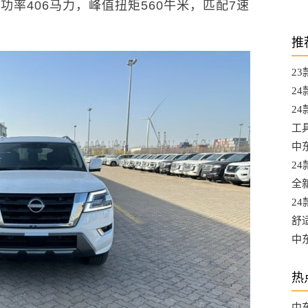
大功率406马力，峰值扭矩560牛米，匹配7速
推
2
都
2
A
24
升
工
L
中东
选
2
口
全
口
2
最
舒
混
中
口
热
中东