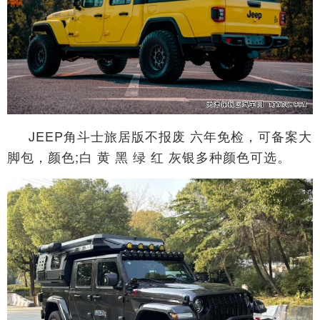
JEEP角斗士旅居版不报废 六年免检，可备案大
脚包，颜色;白 黄 黑 绿 红 灰银多种颜色可选。