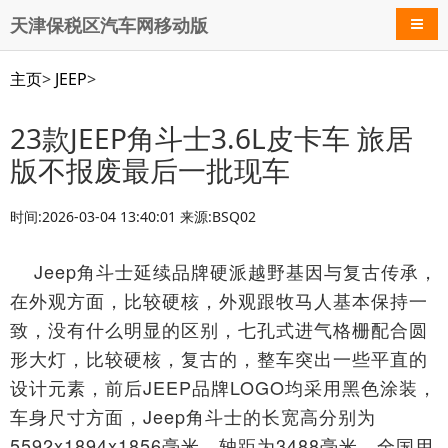
天津保税区汽车网移动版
导航
主页
>
JEEP
>
23款JEEP角斗士3.6L皮卡车 旅居
版不报废最后一批现车
时间:2026-03-04 13:40:01 来源:BSQ02
Jeep角斗士
延续品牌硬派越野基因与复古传承，
在外观方面，比较硬核，外观跟牧马人基本保持一
致，没有什么明显的区别，七孔式进气格栅配合圆
形大灯，比较硬核，复古的，整车突出一些平直的
设计元素，前后JEEP品牌LOGO均采用黑色涂装，
车身尺寸方面，Jeep角斗士的长宽高分别为
5592x1894x1856毫米，轴距为3488毫米。
全
国用