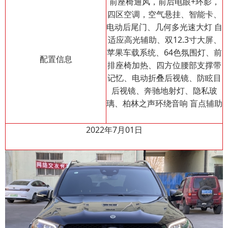
前座椅通风，前后电眼+环影，
四区空调，空气悬挂、智能卡、
电动后尾门、几何多光
速大灯 自
适应高光辅助、双12.3寸大屏、
苹果车载系统、64色氛围灯、前
配置信息
排座椅加热、四方位腰部支撑带
记忆、电动折叠后视镜、防眩目
后视镜、奔驰地射灯、隐私玻
璃、柏林之声环绕音响 盲点辅助
2022年7月01日