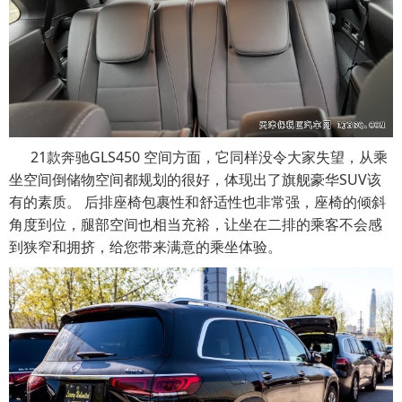
21款奔驰GLS450 空间方面，它同样没令大家失望，从乘
坐空间倒储物空间都规划的很好，体现出了旗舰豪华SUV该
有的素质。 后排座椅包裹性和舒适性也非常强，座椅的倾斜
角度到位，腿部空间也相当充裕，让坐在二排的乘客不会感
到狭窄和拥挤，给您带来满意的乘坐体验。