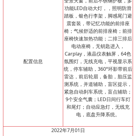
全景天窗，前后不锈钢护板，多
功能LED自动大灯，，照明防滑
踏板，银色行李架，脚感尾门避
震套装，带记忆功能的前排座
椅；气候舒适的前排座椅；前排
座椅快速加热功能；二
排三排后
电动座椅，无钥匙进入，
Carplay，液晶仪表触屏，64色
配置信息
氛围灯，无线充电，平视显示系
统，停车辅助，360°环影带前后
雷达，前后轮眉，备胎，胎压监
测系统，并道辅助，盲区提示，
紧急自动刹车系统，盲点辅助；
9个安全气囊；LED日间行车灯
和尾灯；自动应急灯，无线充
电，底盘升降系统。
2022年7月01日