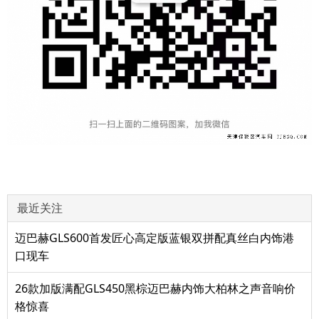
最近关注
迈巴赫GLS600首发匠心高定版蓝银双拼配真丝白内饰港
口现车
26款加版满配GLS450黑棕迈巴赫内饰大柏林之声音响价
格惊喜