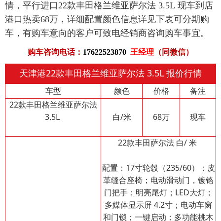
情，平行进口22款丰田格兰维亚萨尔法 3.5L 现车到店
港口热卖68万，详细配置颜色信息详见下表可分期购
车，有购车意向的客户可致电经销商咨询购车事宜。
购车咨询电话：
17622523870
王经理
（同微信）
天津港22款丰田格兰维亚萨尔法 3.5L 报价行情
车型
颜色
价格
备注
22款丰田格兰维亚萨尔法
3.5L
白/米
68万
现车
22款丰田萨尔法 白/ 米
配置：17寸轮毂（235/60）；皮
革缝合座椅；电动滑动门，镀铬
门把手；明亮尾灯；LED大灯；
多媒体显示屏 4.2寸；电动车窗
和门锁；一键启动；多功能桃木