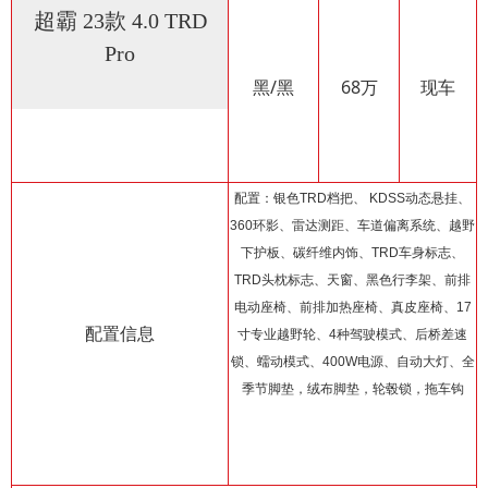
超霸 23款 4.0 TRD
Pro
黑/黑
68万
现车
配置：银色TRD档把、 KDSS动态悬挂、
360环影、雷达测距、车道偏离系统、越野
下护板、碳纤维内饰、TRD车身标志、
TRD头枕标志、天窗、黑色行李架、前排
电动座椅、前排加热座椅、真皮座椅、17
配置信息
寸专业越野轮、4种驾驶模式、后桥差速
锁、蠕动模式、400W电源、自动大灯、全
季节脚垫，绒布脚垫，轮毂锁，拖车钩