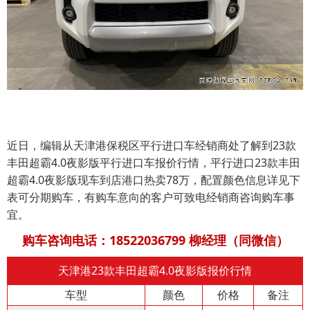
近日，编辑从天津港保税区平行进口车经销商处了解到
23款
丰田超霸4.0夜影版
平行进口车报价
行情，平行进口
23款丰田
超霸4.0夜影版
现车到店港口热卖78万，配置颜色信息详见下
表可分期购车，有购车意向的客户可致电经销商咨询购车事
宜。
购车咨询电话：18522036799
柳经理（同微信）
天津港23款丰田超霸4.0夜影版报价行情
车型
颜色
价格
备注