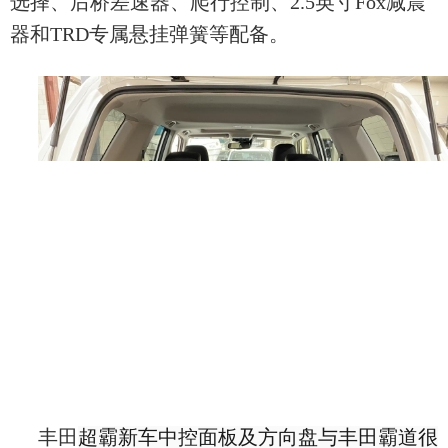
选择、后桥差速器、爬行控制、2.5英寸Fox减震
器和TRD专属悬挂弹簧等配备
。
丰田
超霸新车中控面板及方向盘与丰田霸道很