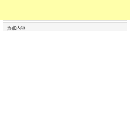
热点内容
平行进口福特征服者3.5TT大尺寸SUV港口库存特价处理
全新一代雷克萨斯26款LM500h豪华MPV领域的天花板
日产途乐阿曼达5.6L八缸硬派越野车港口库存亏钱甩卖
26款加版奔驰S580旗舰轿车V8动力与豪华配置的顶级奢
华
26款奔驰G550加拿大版拥有强大越野性能的硬派越野车
Copyright © 2012-现在
平行进口汽车网
版权所有
声明：本站为非经营性网站，不提供任何交易服务，仅做信息展示。