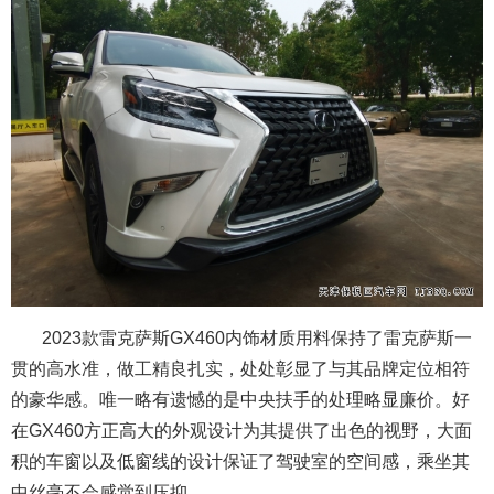
2023款雷克萨斯GX460内饰材质用料保持了雷克萨斯一
贯的高水准，做工精良扎实，处处彰显了与其品牌定位相符
的豪华感。唯一略有遗憾的是中央扶手的处理略显廉价。好
在GX460方正高大的外观设计为其提供了出色的视野，大面
积的车窗以及低窗线的设计保证了驾驶室的空间感，乘坐其
中丝毫不会感觉到压抑。