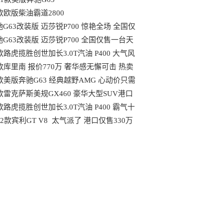
款欧版柴油霸道2800
G63改装版 迈莎锐P700 惊艳全场 全国仅
一台天津港售价498万提车
驰G63改装版 迈莎锐P700 全国仅售一台天
港售价498万提车
款路虎揽胜创世加长3.0T汽油 P400 大气风
 贵族气息仅售178万
1款库里南 报价770万 奢华感无懈可击 热卖
1款美版奔驰G63 经典越野AMG 心动价只需
0万
2款雷克萨斯美规GX460 豪华大型SUV港口
112万
款路虎揽胜创世加长3.0T汽油 P400 霸气十
心动价格178万
22款宾利GT V8 太气派了 港口仅售330万