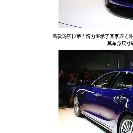
新款玛莎拉蒂吉博力继承了其家族式
其车身尺寸