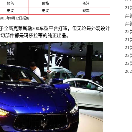
颜色
价格
备注
21
电议
电议
现车
奔驰
2015年8月12日
报价
售
奔
于全新克莱斯勒300车型平台打造，但无论是外观设计
津
22
一切部件都是玛莎拉蒂的纯正出品。
范
2
中
2
35
2
仅售
22
足 
20