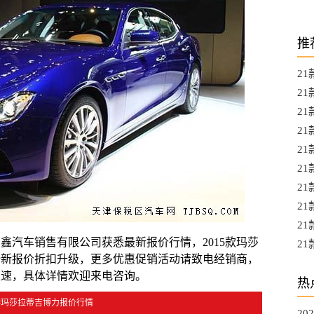
推
2
2
2
2
2
21
2
2
2
鑫汽车销售有限公司获悉最新报价行情，2015款玛莎
21
全新报价折扣升级，更多优惠促销活动请致电经销商，
国
从速，具体详情欢迎来电咨询。
热
港玛莎拉蒂吉博力报价行情
20