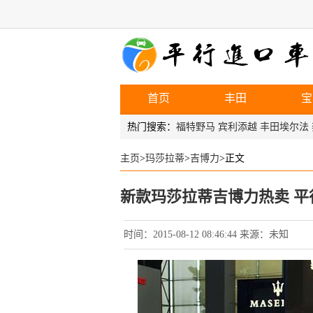
首页
丰田
宝
热门搜索：
福特野马
宾利添越
丰田埃尔法
主页
>
玛莎拉蒂
>
吉博力
>正文
新款玛莎拉蒂吉博力热卖 
时间：2015-08-12 08:46:44 来源：未知