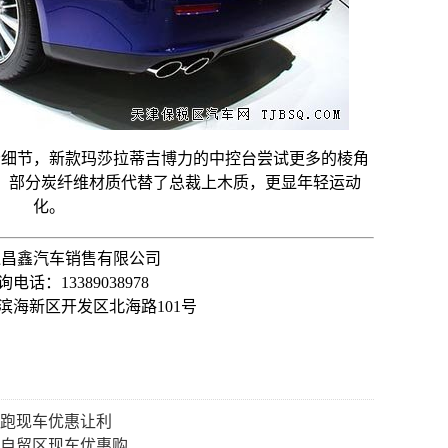
分细节，新款玛莎拉蒂吉博力的中控台尝试更多的棱角
，部分炭纤维材质代替了总裁上木质，更显年轻运动
化。
通昌鑫汽车销售有限公司
电话：13389038978
滨海新区开发区北海路101号
轿跑现车优惠让利
版 自贸区现车优惠购