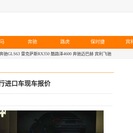
马
奔驰
路虎
保时捷
宾
奔驰GLS63
雷克萨斯RX350
酷路泽4600
奔驰迈巴赫
宾利飞驰
平行进口车现车报价