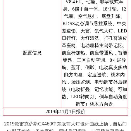
V8 4.6L、七座、非承载式车
身、6挡手自一体、18寸轮、12
气囊、空气悬挂、底盘升降、
KDSS动态调节悬挂系统、中央
差速锁、天窗、氙气大灯、LED
日行灯、大灯清洗、打孔普通皮
革座椅、电动座椅主驾带记忆、
配置信息
前座椅加热、前座带通风，智能
钥匙、三区自动空调、8寸屏导
航、蓝牙、倒影、电动真皮多功
能方向盘、定速巡航、桃木内
饰，胎压监测、电动调节外后视
镜（电动折叠、记忆功能、可加
热、LED转向灯、倒车自动角度
调节）桃木方向盘
2019年11月1日报价
2019款雷克萨斯GX460中东版前大灯设计曲线上扬，自后门