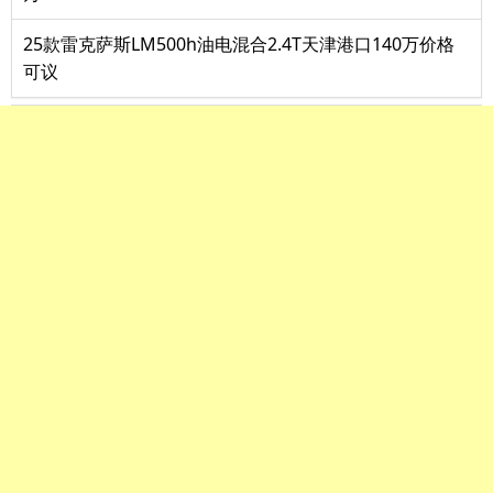
25款雷克萨斯LM500h油电混合2.4T天津港口140万价格
可议