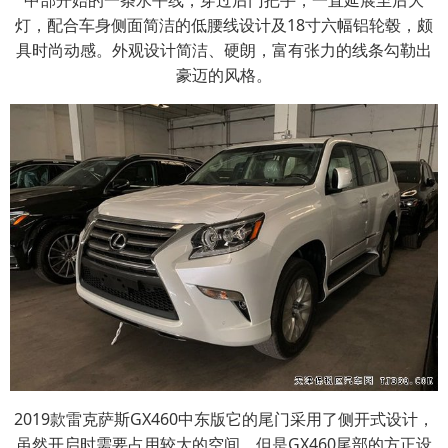
中部开始的一条水平线，穿过后门把手，一直延展至后大
灯，配合车身侧面简洁的低腰线设计及18寸六幅铝轮毂，颇
具时尚动感。外观设计简洁、硬朗，富有张力的线条勾勒出
豪迈的风格。
2019款雷克萨斯GX460中东版它的尾门采用了侧开式设计，
虽然开启时需要占用较大的空间，但是GX460尾部的方正设