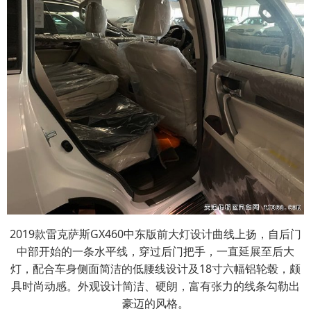
2019款雷克萨斯GX460中东版前大灯设计曲线上扬，自后门
中部开始的一条水平线，穿过后门把手，一直延展至后大
灯，配合车身侧面简洁的低腰线设计及18寸六幅铝轮毂，颇
具时尚动感。外观设计简洁、硬朗，富有张力的线条勾勒出
豪迈的风格。