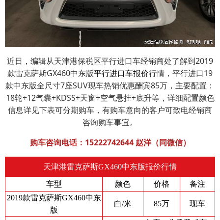
近日，编辑从天津港保税区平行进口车经销商处了解到2019
款雷克萨斯GX460中东版
平行进口车报价
行情，平行进口19
款中东版全尺寸7座SUV现车热销优惠酬宾85万，主要配置：
18轮+12气囊+KDSS+天窗+空气悬挂+底升等，详细配置颜色
信息详见下表可分期购车，有购车意向的客户可致电经销商
咨询购车事宜。
购车咨询电话：
15222742644
赵洋（同微信）
天津港雷克萨斯GX460中东版报价行情
车型
颜色
价格
备注
2019款雷克萨斯GX460中东
白/米
85万
现车
版