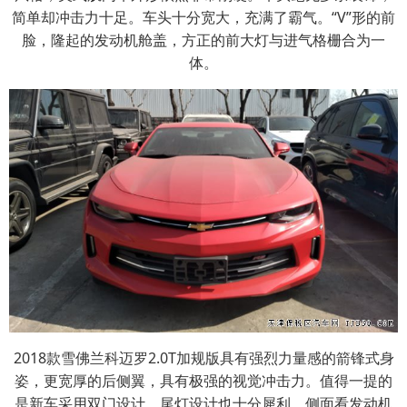
简单却冲击力十足。车头十分宽大，充满了霸气。“V”形的前
脸，隆起的发动机舱盖，方正的前大灯与进气格栅合为一
体。
2018款雪佛兰科迈罗2.0T加规版具有强烈力量感的箭锋式身
姿，更宽厚的后侧翼，具有极强的视觉冲击力。值得一提的
是新车采用双门设计，尾灯设计也十分犀利。侧面看发动机