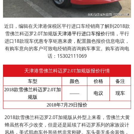
近日，编辑在天津港保税区平行进口车经销商了解到2018款
雪佛兰科迈罗2.0T加规版
天津港平行进口车报价
行情，平行
进口18款现车优惠专享钜惠来袭，配置颜色报价信息电议，
有购车意向的客户可致电经销商咨询购车事宜。购车咨询电
话：15302111069
天津港雪佛兰科迈罗2.0T加规版报价行情
车型
颜色
价格
备注
2018款雪佛兰科迈罗2.0T加
——
电议
现车
规版
2018年7月29日报价
2018款雪佛兰科迈罗2.0T加规版从外型上来看，雪佛兰大黄
蜂虽然有不少改变，但是还是延续了科迈罗系列的家族设计
风格，美式肌肉车外形依然非常刚硬。车头毫无多余装饰，