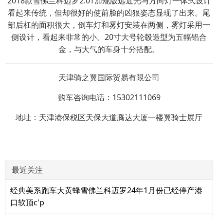
2018款雪佛兰科迈罗2.0T加规版远近光与方向灯一体式设计
看起来传统，但却很好的使前脸的凶狠姿态显现了出来。尾
部后杠的面积很大，倒车灯和雾灯安装在两侧，雾灯采用一
侧设计，看起来非常的小。20寸大号轮毂造型为五幅铝合
金，与大气的车身十分搭配。
天津骑之翼国际贸易有限公司
购车咨询电话：15302111069
地址：天津港保税区天保大道腾达大厦一楼翼骑士展厅
最近关注
经典美系跑车大黄蜂雪佛兰科迈罗24年1月份已经停产港
口软顶c'p