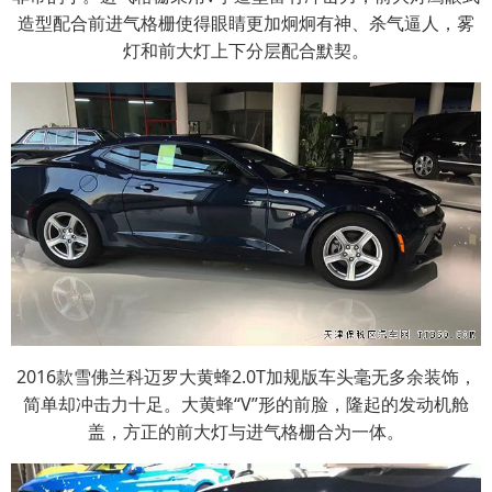
造型配合前进气格栅使得眼睛更加炯炯有神、杀气逼人，雾
灯和前大灯上下分层配合默契。
2016款雪佛兰科迈罗大黄蜂2.0T加规版车头毫无多余装饰，
简单却冲击力十足。大黄蜂“V”形的前脸，隆起的发动机舱
盖，方正的前大灯与进气格栅合为一体。