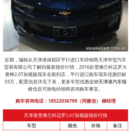
近期，编辑从天津港保税区平行进口车经销商天津华玺汽车
贸易有限公司了解到最新报价行情，2016款雪佛兰科迈罗大
黄蜂2.0T加规版现车全新到店，平行进口跑车现车优惠巨献
33万，配置信息详见下表，更多车型优惠促销
天津港汽车报
价
信息可致电经销商咨询购车事宜。
购车咨询电话：
18522036799
（同微信） 柳经理
天津港雪佛兰科迈罗2.0T加规版报价行情
车型
颜色
价格
备注