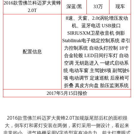
2016款雪佛兰科迈罗大黄蜂
深蓝/黑
33万
现车
2.0T
8速、天窗、2.0t涡轮增压发动
机、蓝牙电话 USB接口
SIRIUSXM卫星收音机 倒影
Stabllitrak电子稳定控制系统 牵引
力控制系统 自动头灯控制 18寸
配置信息
合金轮毂 LED日间行车灯 自动
空调 无钥匙进入 一键式启动系
统 电动车窗 主驾驶8项 副驾驶6
项 电动调节 定速巡航 后座椅可
折叠 真皮方向盘 胎压监测系统
2017年5月15日报价
2016款雪佛兰科迈罗大黄蜂2.0T加规版尾部后杠的面积很
大，倒车灯和雾灯安装在两侧，雾灯采用一侧设计，看起来
非常的小。进气格栅采用V字造型富有冲击力，前大灯鹰眼式