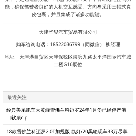
能，确保驾驶者良好的人机交互感受。方向盘采用三幅式真
皮包裹，并且集成了诸多功能键。
天津华玺汽车贸易有限公司
购车咨询电话：18522036799（同微信） 柳经理
地址：天津港自贸区天津保税区海滨九路太平洋国际汽车城
二楼G16展位
最近关注
经典美系跑车大黄蜂雪佛兰科迈罗24年1月份已经停产港
口软顶c'p
18款雪佛兰科迈罗2.0T加规版 氙灯/20黑轮现车33万尽享