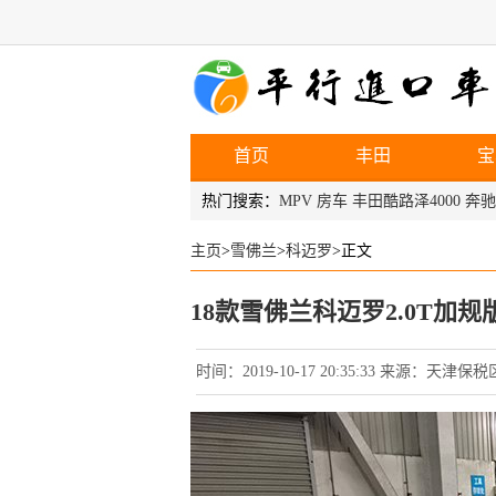
首页
丰田
宝
热门搜索：
MPV
房车
丰田酷路泽4000
奔驰
主页
>
雪佛兰
>
科迈罗
>正文
18款雪佛兰科迈罗2.0T加规
时间：2019-10-17 20:35:33 来源：天津