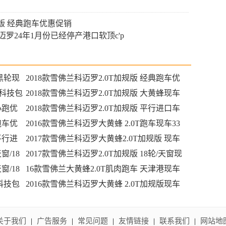
规版 经典跑车优惠促销
罗24年1月份已经停产港口软顶c'p
0黑轮现
2018款雪佛兰科迈罗2.0T加规版 经典跑车优
/科技包
惠促销
2018款雪佛兰科迈罗2.0T加规版 大黄蜂现车
小跑优
优惠酬宾
2018款雪佛兰科迈罗2.0T加规版 平行进口车
跑车优
优选
2016款雪佛兰科迈罗大黄蜂 2.0T跑车现车33
平行进
万即刻拥有
2017款雪佛兰科迈罗大黄蜂2.0T加规版 现车
窗/18
热卖28.5万购
2017款雪佛兰科迈罗2.0T加规版 18轮/天窗现
窗/18
车29万酬宾
16款雪佛兰大黄蜂2.0T肌肉跑车 天津港现车
/科技包
惠报价
2016款雪佛兰科迈罗大黄蜂 2.0T加规版现车
29万清仓特惠
关于我们
|
广告服务
|
常见问题
|
友情链接
|
联系我们
|
网站地