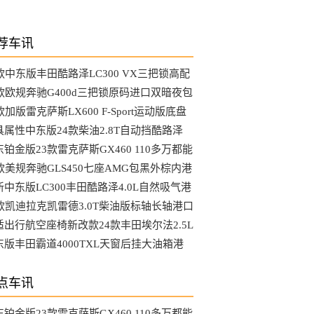
荐车讯
3款中东版丰田酷路泽LC300 VX三把锁高配
选装哪些配置
4款欧规奔驰G400d三把锁原码进口双暗夜包
MG港口最新行情
款加版雷克萨斯LX600 F-Sport运动版底盘
降马克音响港口行情
具属性中东版24款柴油2.8T自动挡酷路泽
C76硬派越野车
铂金版23款雷克萨斯GX460 110多万都能
到哪些配置
4款美规奔驰GLS450七座AMG包黑外棕内港
最具性价比车型
新中东版LC300丰田酷路泽4.0L自然吸气港
行情降到底了吗
4款凯迪拉克凯雷德3.0T柴油版标轴长轴港口
新行情参数
适出行航空座椅新改款24款丰田埃尔法2.5L
动版天津大库行情
东版丰田霸道4000TXL天窗后挂大油箱港
最新行情可分期
点车讯
铂金版23款雷克萨斯GX460 110多万都能