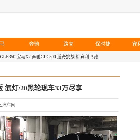
马
奔驰
路虎
保时捷
宾
GLE350
宝马X7
奔驰GLC300
道奇挑战者
宾利飞驰
版 氙灯/20黑轮现车33万尽享
保税区汽车网