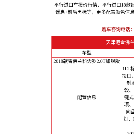
平行进口车报价
行情，平行进口18款
+遥启+前后黑标等，更多配置颜色信
购车咨询电话
天津港雪佛兰
车型
2018款雪佛兰科迈罗2.0T加规版
1L
接口、
制
毂、
配置信息
键式
项、
向
灯、
20