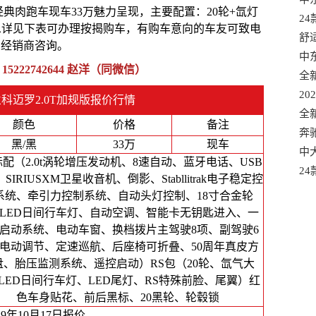
经典肉跑车现车33万魅力呈现，主要配置：20轮+氙灯
选
2
息详见下表可办理按揭购车，有购车意向的车友可致电
口
舒
经销商咨询。
混
中
：
15222742644
赵洋（同微信）
口
全
适
20
科迈罗2.0T加规版报价行情
款
全
颜色
价格
备注
有
奔
黑/黑
33万
现车
港
中大
T标配（2.0t涡轮增压发动机、8速自动、蓝牙电话、USB
车
2
SIRIUSXM卫星收音机、倒影、Stabllitrak电子稳定控
质
系统、牵引力控制系统、自动头灯控制、18寸合金轮
LED日间行车灯、自动空调、智能卡无钥匙进入、一
启动系统、电动车窗、换档拨片主驾驶8项、副驾驶6
电动调节、定速巡航、后座椅可折叠、50周年真皮方
盘、胎压监测系统、遥控启动）RS包（20轮、氙气大
LED日间行车灯、LED尾灯、RS特殊前脸、尾翼）红
色车身贴花、前后黑标、20黑轮、轮毂锁
19年10月17日报价