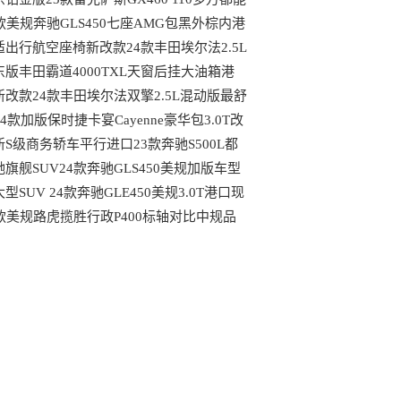
到哪些配置
4款美规奔驰GLS450七座AMG包黑外棕内港
最具性价比车型
适出行航空座椅新改款24款丰田埃尔法2.5L
动版天津大库行情
东版丰田霸道4000TXL天窗后挂大油箱港
最新行情可分期
新改款24款丰田埃尔法双擎2.5L混动版最舒
的MPV港口行情
24款加版保时捷卡宴Cayenne豪华包3.0T改
后都有哪些变动
新S级商务轿车平行进口23款奔驰S500L都
哪些独特优势
驰旗舰SUV24款奔驰GLS450美规加版车型
口现车
型SUV 24款奔驰GLE450美规3.0T港口现
最新行情
4款美规路虎揽胜行政P400标轴对比中规品
上的区别港口现车