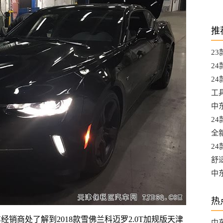
推
2
都
2
A
24
升
工
L
中东
选
2
口
全
口
2
最
舒
混
中
口
热
销商处了解到2018款雪佛兰科迈罗2.0T加规版
天津
中东